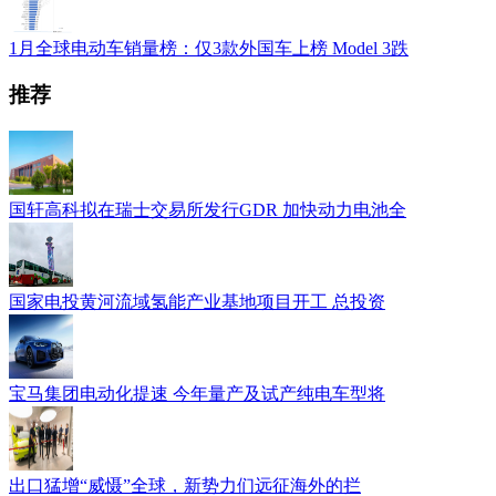
1月全球电动车销量榜：仅3款外国车上榜 Model 3跌
推荐
国轩高科拟在瑞士交易所发行GDR 加快动力电池全
国家电投黄河流域氢能产业基地项目开工 总投资
宝马集团电动化提速 今年量产及试产纯电车型将
出口猛增“威慑”全球，新势力们远征海外的拦