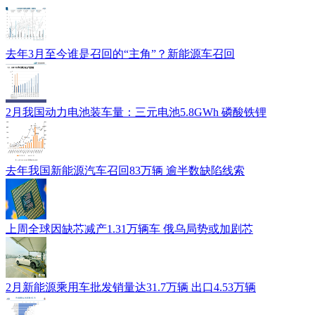
去年3月至今谁是召回的“主角”？新能源车召回
2月我国动力电池装车量：三元电池5.8GWh 磷酸铁锂
去年我国新能源汽车召回83万辆 逾半数缺陷线索
上周全球因缺芯减产1.31万辆车 俄乌局势或加剧芯
2月新能源乘用车批发销量达31.7万辆 出口4.53万辆