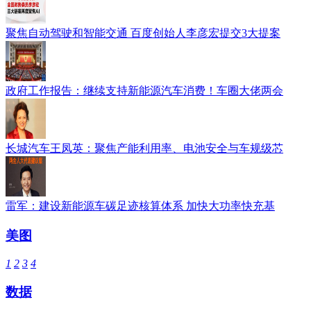
聚焦自动驾驶和智能交通 百度创始人李彦宏提交3大提案
政府工作报告：继续支持新能源汽车消费！车圈大佬两会
长城汽车王凤英：聚焦产能利用率、电池安全与车规级芯
雷军：建设新能源车碳足迹核算体系 加快大功率快充基
美图
1
2
3
4
数据