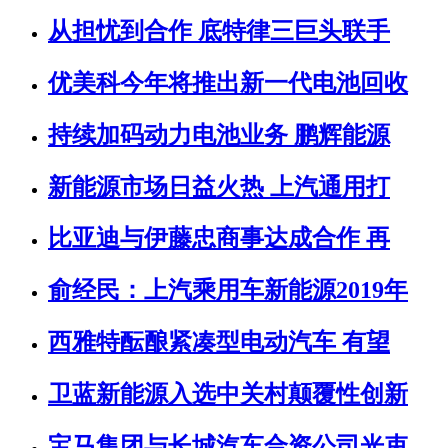
从担忧到合作 底特律三巨头联手
优美科今年将推出新一代电池回收
持续加码动力电池业务 鹏辉能源
新能源市场日益火热 上汽通用打
比亚迪与伊藤忠商事达成合作 再
俞经民：上汽乘用车新能源2019年
西雅特酝酿紧凑型电动汽车 有望
卫蓝新能源入选中关村颠覆性创新
宝马集团与长城汽车合资公司光束