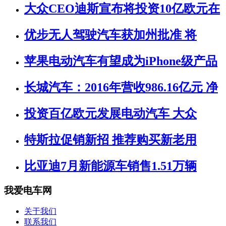
大众CEO迪斯宣布将投资10亿欧元在
优步无人驾驶汽车获加州批准 将
苹果电动汽车有望成为iPhone级产品
长城汽车：2016年营收986.16亿元 净
投资百亿欧元发展电动汽车 大众
特斯拉促销新招 推荐购买新老用
比亚迪7月新能源车销售1.51万辆
我爱电车网
关于我们
联系我们