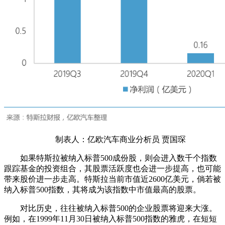
制表人：亿欧汽车商业分析员 贾国琛
如果特斯拉被纳入标普500成份股，则会进入数千个指数
跟踪基金的投资组合，其股票活跃度也会进一步提高，也可能
带来股价进一步走高。特斯拉当前市值近2600亿美元，倘若被
纳入标普500指数，其将成为该指数中市值最高的股票。
对比历史，往往被纳入标普500的企业股票将迎来大涨。
例如，在1999年11月30日被纳入标普500指数的雅虎，在短短