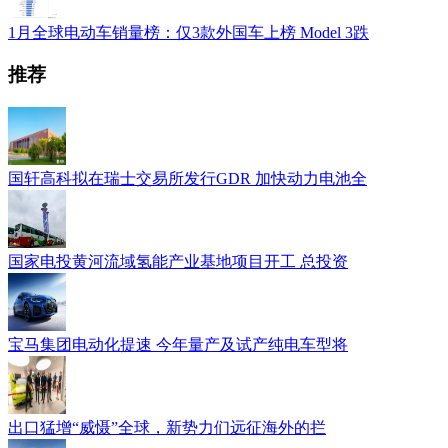
1月全球电动车销量榜：仅3款外国车上榜 Model 3跌
推荐
国轩高科拟在瑞士交易所发行GDR 加快动力电池全
国家电投黄河流域氢能产业基地项目开工 总投资
宝马集团电动化提速 今年量产及试产纯电车型将
出口猛增“威慑”全球，新势力们远征海外的拦