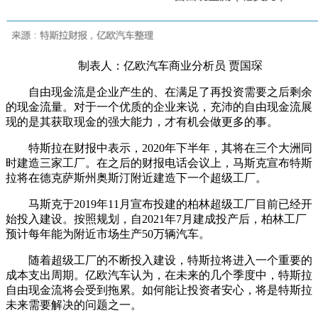
制表人：亿欧汽车商业分析员 贾国琛
自由现金流是企业产生的、在满足了再投资需要之后剩余
的现金流量。对于一个优质的企业来说，充沛的自由现金流展
现的是其获取现金的强大能力，才有机会做更多的事。
特斯拉在财报中表示，2020年下半年，其将在三个大洲同
时建造三家工厂。在之后的财报电话会议上，马斯克宣布特斯
拉将在德克萨斯州奥斯汀附近建造下一个超级工厂。
马斯克于2019年11月宣布投建的柏林超级工厂目前已经开
始投入建设。按照规划，自2021年7月建成投产后，柏林工厂
预计每年能为附近市场生产50万辆汽车。
随着超级工厂的不断投入建设，特斯拉将进入一个重要的
成本支出周期。亿欧汽车认为，在未来的几个季度中，特斯拉
自由现金流将会受到拖累。如何能让投资者安心，将是特斯拉
未来需要解决的问题之一。