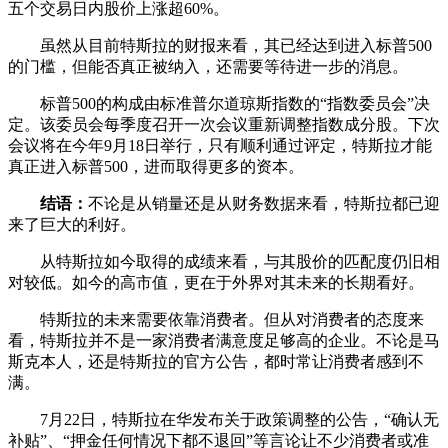
五个交易日内股价上涨超60%。
虽然从目前特斯拉的财报来看，其已经达到进入标普500
的门槛，但能否真正被纳入，还需要等待进一步的消息。
标普500的构成由标准普尔道琼斯指数的“指数委员会”决
定。该委员会每季度召开一次会议重新调整指数成分股。下次
会议将在今年9月18日举行，只有顺利通过评定，特斯拉才能
真正进入标普500，进而取得更多的资本。
结语：
不论是从销量还是从财务数据来看，特斯拉都已迎
来了巨大的利好。
从特斯拉如今取得的成绩来看，与其股价的匹配度仍旧相
对较低。如今的高市值，更在于外界对其未来的长期看好。
特斯拉的未来需要依靠消费者。但从对消费者的态度来
看，特斯拉并不是一家消费者满意度足够高的企业。不论是马
斯克本人，还是特斯拉的官方公告，都时常让消费者感到不
满。
7月22日，特斯拉在华发布关于政策调整的公告，“确认无
补贴”、“押金任何情况下都不退回”等言论让不少消费者或准