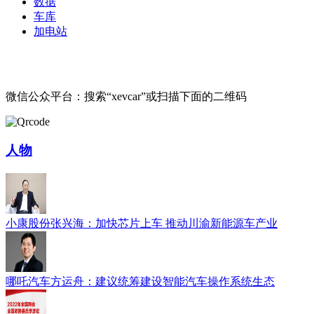
数据
车库
加电站
微信公众平台：搜索“xevcar”或扫描下面的二维码
人物
小康股份张兴海：加快芯片上车 推动川渝新能源车产业
哪吒汽车方运舟：建议统筹建设智能汽车操作系统生态