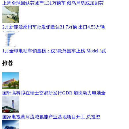
上周全球因缺芯减产1.31万辆车 俄乌局势或加剧芯
2月新能源乘用车批发销量达31.7万辆 出口4.53万辆
1月全球电动车销量榜：仅3款外国车上榜 Model 3跌
推荐
国轩高科拟在瑞士交易所发行GDR 加快动力电池全
国家电投黄河流域氢能产业基地项目开工 总投资