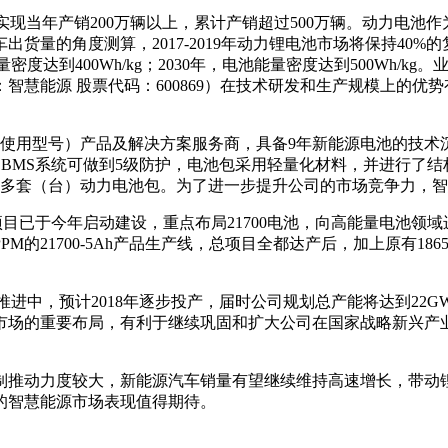
汽车实现当年产销200万辆以上，累计产销超过500万辆。动力电
量的角度测算，2017-2019年动力锂电池市场将保持40%
池能量密度达到400Wh/kg；2030年，电池能量密度达到500W
称：智慧能源 股票代码：600869）在技术研发和生产规模上的
斯拉使用型号）产品及解决方案服务商，具备9年新能源电池的技
。同时，公司BMS系统可做到5级防护，电池包采用轻量化材料，并进
万多套（台）动力电池包。为了进一步提升公司的市场竞争力，
项目已于今年启动建设，重点布局21700电池，向高能量电池领
M的21700-5Ah产品生产线，总项目全都达产后，加上原有18
推进中，预计2018年逐步投产，届时公司规划总产能将达到22
市场的重要布局，有利于继续巩固和扩大公司在国家战略新兴产
制推动力度较大，新能源汽车销量有望继续维持高速增长，带动
的智慧能源市场表现值得期待。