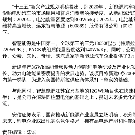
“十三五”新兴产业规划明确提出，到2020年， 新能源
影响电动汽车的市场应用和普通消费者的接受度。从新能源汽车出货
规划：2020年，电池能量密度达到300Wh/kg；2025年，电
维持高速增长。远东智慧能源（600869）股份有限公司（简
气。
智慧能源是中国第一、全球第三的三元18650电池（特
220Wh/Kg，PACK成组后能量密度达到140Wh/Kg
铃、众泰、东风、奇瑞、陕汽通家等新能源汽车企业提供了3
新建年产3GWh高能量密度动力储能锂电池研发及产业化
长、动力电池能量密度提升的发展趋势。该项目将新建6条200PP
内第一梯队，为进入美国特斯拉供应商体系打下坚实的基础。
与此同时，智慧能源江苏宜兴基地的12GWh项目也在快速
半），是公司在深耕圆柱型电池的基础之上，挺进未来多元化
流。
安信证券表示，国家推动新能源产业发展立场明确，积分
未来，锂电企业或出现寡头竞争格局，拥有高电池产能和性能
责任编辑：陈语