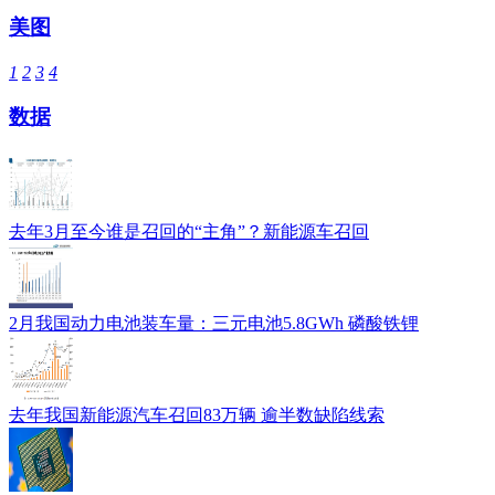
美图
1
2
3
4
数据
去年3月至今谁是召回的“主角”？新能源车召回
2月我国动力电池装车量：三元电池5.8GWh 磷酸铁锂
去年我国新能源汽车召回83万辆 逾半数缺陷线索