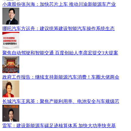
小康股份张兴海：加快芯片上车 推动川渝新能源车产业
哪吒汽车方运舟：建议统筹建设智能汽车操作系统生态
聚焦自动驾驶和智能交通 百度创始人李彦宏提交3大提案
政府工作报告：继续支持新能源汽车消费！车圈大佬两会
长城汽车王凤英：聚焦产能利用率、电池安全与车规级芯
雷军：建设新能源车碳足迹核算体系 加快大功率快充基