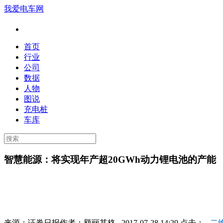
我爱电车网
首页
行业
公司
数据
人物
图说
充电桩
车库
智慧能源：将实现年产超20GWh动力锂电池的产能
来源：
证券日报
作者：
额丽其格
2017-07-28 14:29 点击：
二