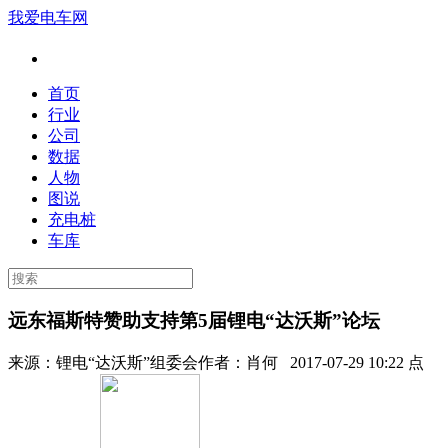
我爱电车网
首页
行业
公司
数据
人物
图说
充电桩
车库
远东福斯特赞助支持第5届锂电“达沃斯”论坛
来源：
锂电“达沃斯”组委会
作者：
肖何
2017-07-29 10:22 点