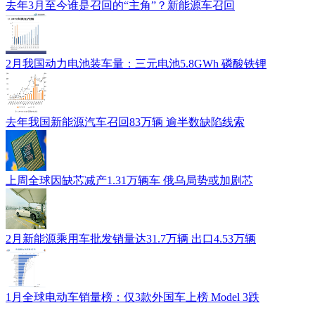
去年3月至今谁是召回的“主角”？新能源车召回
2月我国动力电池装车量：三元电池5.8GWh 磷酸铁锂
去年我国新能源汽车召回83万辆 逾半数缺陷线索
上周全球因缺芯减产1.31万辆车 俄乌局势或加剧芯
2月新能源乘用车批发销量达31.7万辆 出口4.53万辆
1月全球电动车销量榜：仅3款外国车上榜 Model 3跌