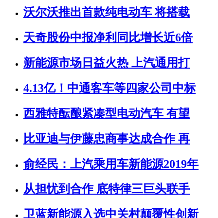
沃尔沃推出首款纯电动车 将搭载
天奇股份中报净利同比增长近6倍
新能源市场日益火热 上汽通用打
4.13亿！中通客车等四家公司中标
西雅特酝酿紧凑型电动汽车 有望
比亚迪与伊藤忠商事达成合作 再
俞经民：上汽乘用车新能源2019年
从担忧到合作 底特律三巨头联手
卫蓝新能源入选中关村颠覆性创新