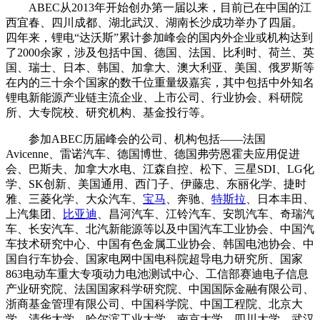
ABEC从2013年开始创办第一届以来，目前已在中国的江
西宜春、四川成都、湖北武汉、湖南长沙成功举办了四届。
四年来，锂电“达沃斯”累计参加峰会的国内外企业或机构达到
了2000余家，涉及包括中国、德国、法国、比利时、荷兰、英
国、瑞士、日本、韩国、加拿大、澳大利亚、美国、俄罗斯等
在内的三十余个国家的数千位重量级嘉宾，其中包括中外知名
锂电新能源产业链主流企业、上市公司、行业协会、科研院
所、大专院校、研究机构、基金投行等。
参加ABEC历届峰会的公司、机构包括——法国
Avicenne、雷诺汽车、德国博世、德国弗劳恩霍夫应用促进
会、巴斯夫、加拿大水电、江森自控、松下、三星SDI、LG化
学、SK创新、美国通用、西门子、伊藤忠、东丽化学、捷时
雅、三菱化学、大众汽车、
宝马
、奔驰、
特斯拉
、日本丰田、
上汽集团、
比亚迪
、昌河汽车、江铃汽车、安凯汽车、奇瑞汽
车、长安汽车、北汽新能源等以及中国汽车工业协会、中国汽
车技术研究中心、中国有色金属工业协会、韩国电池协会、中
国自行车协会、国家电网中国电科院超导电力研究所、国家
863电动车重大专项动力电池测试中心、工信部赛迪电子信息
产业研究院、法国国家科学研究院、中国国际金融有限公司、
浙商基金管理有限公司、中国科学院、中国工程院、北京大
学、清华大学、哈尔滨工业大学、南京大学、四川大学、武汉