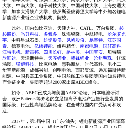
大学、中南大学、电子科技大学、中国科技大学、上海交通大
学、加拿大滑铁卢大学、俄罗斯圣彼得堡大学等中外知名锂电
新能源产业链企业或机构、院校。
此外，国内如比亚迪、天津力神、CATL、万向集团、
杉
杉股份
、
当升科技
、
多氟多
、珠海银隆、中航锂电、
哈尔滨光
宇
、中科星城石墨、
雄韬股份
、
风帆股份
、
易事特
、
江苏国
泰
、德赛电池、
亿纬锂能
、维科精华、
南都电源
、
国轩高科
、
江特电机
、
新宙邦
、
四川长虹
、
格林美
、
中国宝安
、贝特瑞、
欣旺达
、天津斯特兰、
天齐锂业
、
赣锋锂业
、
沧州明珠
、辽源
鸿图、
猛狮科技
、比克电池、惠强新材、时代高科、电小二、
华宝新能源、成都兴能、创明电池、西部资源、远东福斯特新
能源、中国兵器工业集团、中国船舶工业集团等国内知名锂电
产业链企业、集团等超过2000家出席ABEC峰会。
如今，ABEC已成为与美国AABC论坛、日本电池研讨
会、欧洲Batteries等齐名的立足锂离子电池产业链行业发展的
国际级、行业性高端品牌论坛，在全球范围内广受认可和欢
迎。
2017年，第5届中国（广东·汕头）锂电新能源产业国际高
峰论坛（ABEC 2017，锂电“达沃斯”）11月22日-25日（22日