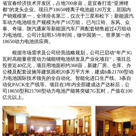
省宜春经济技术开发区，占地700余亩，是宜春打造“亚洲锂
都”的龙头企业。现日产18650锂离子电池超120万支，居国内
产销规模第一，全球排名第三，仅次于三星和松下；新能源汽
车动力电池组生产规模为年产10万组， 已与江铃、东风、众
泰、奇瑞、陕汽通家等新能源汽车厂商配套销售超过4万组动
力电池组。公司计划用3-5年时间，做中国第一、世界第一的
18650动力电池供应商。
根据市场需求及公司经营战略规划，公司已启动“年产3G
瓦时高能量密度动力储能锂电池研发及产业化项目”，项目总
投资近40亿元，项目用地面积约368亩，新建厂房、仓库、办
公楼及配套设施等建筑面积20多万平方米，建成6条21700型动
力电池国际技术领先的全自动化、智能化进口生产线、3条自
动化PACK生产线等。项目在3年内全部建成达产达标后，公
司18650型和21700型动力电池产能将突破7G瓦时，产值在100
亿元以上。