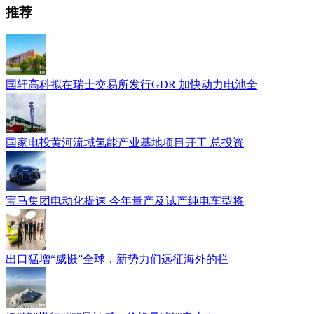
推荐
国轩高科拟在瑞士交易所发行GDR 加快动力电池全
国家电投黄河流域氢能产业基地项目开工 总投资
宝马集团电动化提速 今年量产及试产纯电车型将
出口猛增“威慑”全球，新势力们远征海外的拦