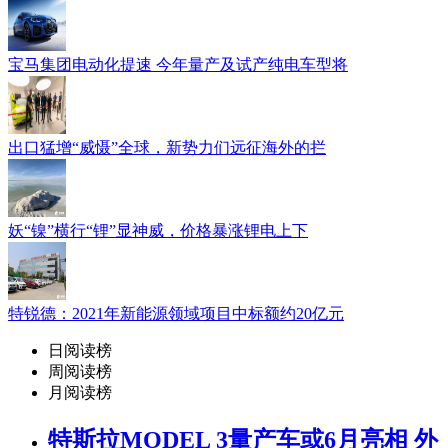
宝马集团电动化提速 今年量产及试产纯电车型将
出口猛增“威慑”全球，新势力们远征海外的拦
妖“镍”横行“锂”显神威，价格暴涨锂电上下
特锐德：2021年新能源领域项目中标额约20亿元
日阅读榜
周阅读榜
月阅读榜
特斯拉MODEL 3量产车或6月亮相 外