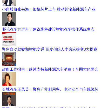
小康股份张兴海：加快芯片上车 推动川渝新能源车产业
哪吒汽车方运舟：建议统筹建设智能汽车操作系统生态
聚焦自动驾驶和智能交通 百度创始人李彦宏提交3大提案
政府工作报告：继续支持新能源汽车消费！车圈大佬两会
长城汽车王凤英：聚焦产能利用率、电池安全与车规级芯