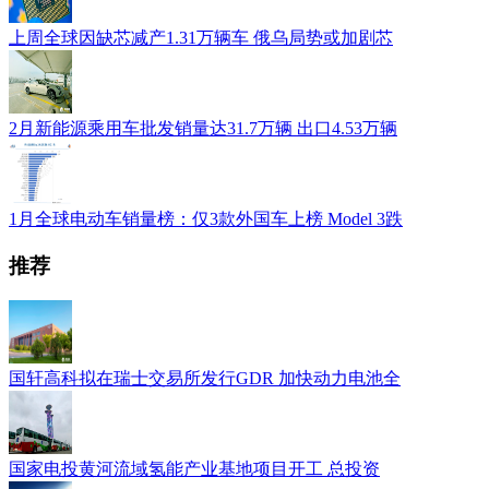
上周全球因缺芯减产1.31万辆车 俄乌局势或加剧芯
2月新能源乘用车批发销量达31.7万辆 出口4.53万辆
1月全球电动车销量榜：仅3款外国车上榜 Model 3跌
推荐
国轩高科拟在瑞士交易所发行GDR 加快动力电池全
国家电投黄河流域氢能产业基地项目开工 总投资