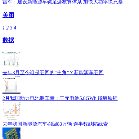
雷军：建设新能源车碳足迹核算体系 加快大功率快充基
美图
1
2
3
4
数据
去年3月至今谁是召回的“主角”？新能源车召回
2月我国动力电池装车量：三元电池5.8GWh 磷酸铁锂
去年我国新能源汽车召回83万辆 逾半数缺陷线索