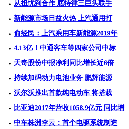
从担忧到合作 底特律三巨头联手
新能源市场日益火热 上汽通用打
俞经民：上汽乘用车新能源2019年
4.13亿！中通客车等四家公司中标
天奇股份中报净利同比增长近6倍
持续加码动力电池业务 鹏辉能源
沃尔沃推出首款纯电动车 将搭载
比亚迪2017年营收1058.9亿元 同比增
中车株洲李云：首个电驱系统制造