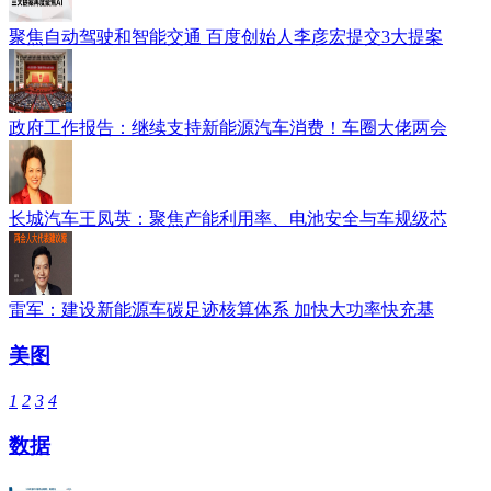
聚焦自动驾驶和智能交通 百度创始人李彦宏提交3大提案
政府工作报告：继续支持新能源汽车消费！车圈大佬两会
长城汽车王凤英：聚焦产能利用率、电池安全与车规级芯
雷军：建设新能源车碳足迹核算体系 加快大功率快充基
美图
1
2
3
4
数据