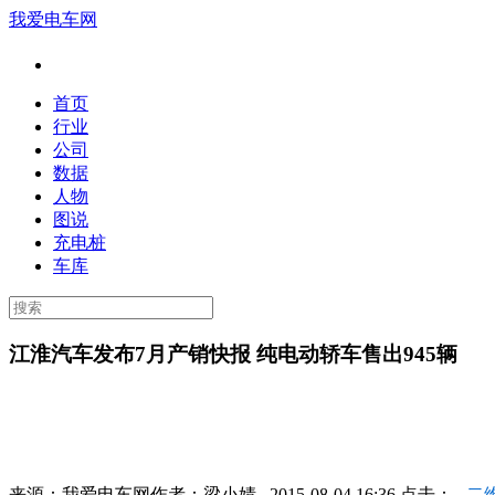
我爱电车网
首页
行业
公司
数据
人物
图说
充电桩
车库
江淮汽车发布7月产销快报 纯电动轿车售出945辆
来源：
我爱电车网
作者：
梁小婧
2015-08-04 16:36 点击：
二