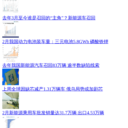
去年3月至今谁是召回的“主角”？新能源车召回
2月我国动力电池装车量：三元电池5.8GWh 磷酸铁锂
去年我国新能源汽车召回83万辆 逾半数缺陷线索
上周全球因缺芯减产1.31万辆车 俄乌局势或加剧芯
2月新能源乘用车批发销量达31.7万辆 出口4.53万辆