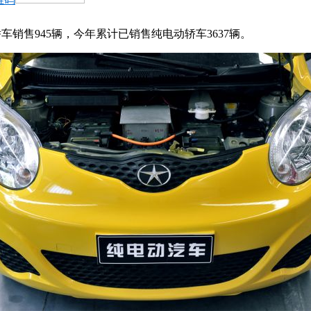
动轿车销售945辆，今年累计已销售纯电动轿车3637辆。