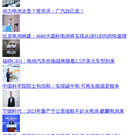
动力电池太贵？曾庆洪：广汽自己造！
比克电池林建：4680大圆柱电池将实现从0到1到N的快速增
福特CEO：电动汽车价格战将随着2.5万美元车型到来
中国科学院院士包信和：实现碳中和 可再生能源是根本
宁德时代：2023年量产千公里续航不起火电池 麒麟电池来