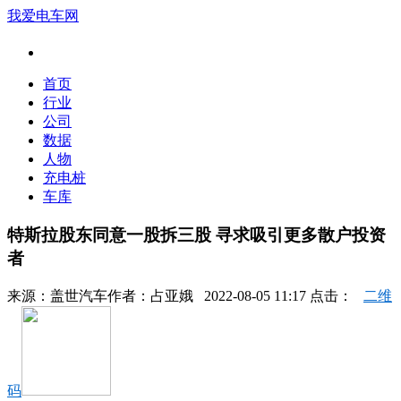
我爱电车网
首页
行业
公司
数据
人物
充电桩
车库
特斯拉股东同意一股拆三股 寻求吸引更多散户投资
者
来源：
盖世汽车
作者：
占亚娥
2022-08-05 11:17 点击：
二维
码