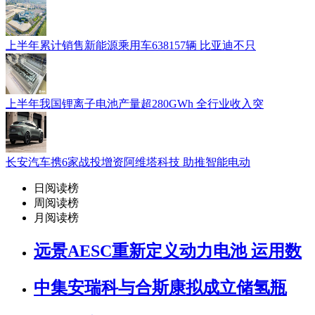
上半年累计销售新能源乘用车638157辆 比亚迪不只
上半年我国锂离子电池产量超280GWh 全行业收入突
长安汽车携6家战投增资阿维塔科技 助推智能电动
日阅读榜
周阅读榜
月阅读榜
远景AESC重新定义动力电池 运用数
中集安瑞科与合斯康拟成立储氢瓶