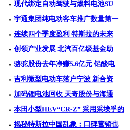
现代绑定自动驾驶与燃料电池SU
宇通集团纯电动客车推广数量第一
连续四个季度盈利 特斯拉的未来
创领产业发展 北汽百亿级基金助
骆驼股份去年净赚5.6亿元 铅酸电
吉利微型电动车落户宁波 新合资
加码锂电池回收 天奇股份与海通
本田小型HEV“CR-Z” 采用采埃孚的
揭秘特斯拉中国乱象：口碑营销也