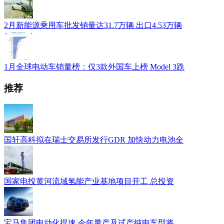
2月新能源乘用车批发销量达31.7万辆 出口4.53万辆
1月全球电动车销量榜：仅3款外国车上榜 Model 3跌
推荐
国轩高科拟在瑞士交易所发行GDR 加快动力电池全
国家电投黄河流域氢能产业基地项目开工 总投资
宝马集团电动化提速 今年量产及试产纯电车型将