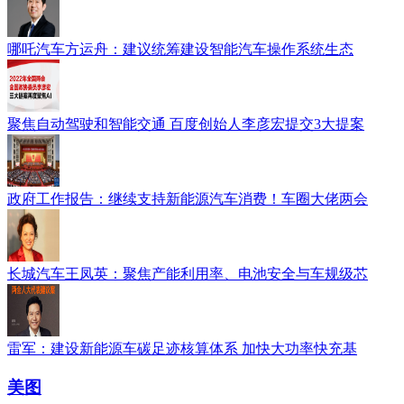
哪吒汽车方运舟：建议统筹建设智能汽车操作系统生态
聚焦自动驾驶和智能交通 百度创始人李彦宏提交3大提案
政府工作报告：继续支持新能源汽车消费！车圈大佬两会
长城汽车王凤英：聚焦产能利用率、电池安全与车规级芯
雷军：建设新能源车碳足迹核算体系 加快大功率快充基
美图