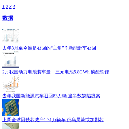
1
2
3
4
数据
去年3月至今谁是召回的“主角”？新能源车召回
2月我国动力电池装车量：三元电池5.8GWh 磷酸铁锂
去年我国新能源汽车召回83万辆 逾半数缺陷线索
上周全球因缺芯减产1.31万辆车 俄乌局势或加剧芯