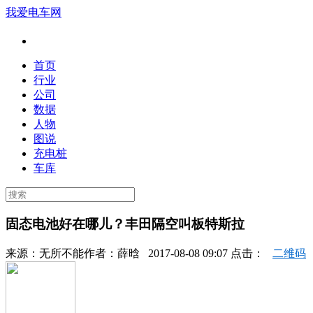
我爱电车网
首页
行业
公司
数据
人物
图说
充电桩
车库
固态电池好在哪儿？丰田隔空叫板特斯拉
来源：
无所不能
作者：
薛晗
2017-08-08 09:07 点击：
二维码