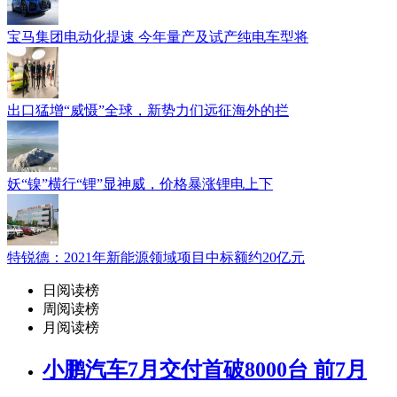
宝马集团电动化提速 今年量产及试产纯电车型将
出口猛增“威慑”全球，新势力们远征海外的拦
妖“镍”横行“锂”显神威，价格暴涨锂电上下
特锐德：2021年新能源领域项目中标额约20亿元
日阅读榜
周阅读榜
月阅读榜
小鹏汽车7月交付首破8000台 前7月