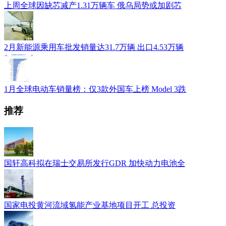
上周全球因缺芯减产1.31万辆车 俄乌局势或加剧芯
2月新能源乘用车批发销量达31.7万辆 出口4.53万辆
1月全球电动车销量榜：仅3款外国车上榜 Model 3跌
推荐
国轩高科拟在瑞士交易所发行GDR 加快动力电池全
国家电投黄河流域氢能产业基地项目开工 总投资