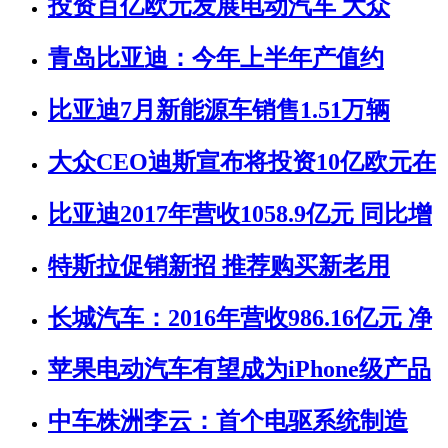
投资百亿欧元发展电动汽车 大众
青岛比亚迪：今年上半年产值约
比亚迪7月新能源车销售1.51万辆
大众CEO迪斯宣布将投资10亿欧元在
比亚迪2017年营收1058.9亿元 同比增
特斯拉促销新招 推荐购买新老用
长城汽车：2016年营收986.16亿元 净
苹果电动汽车有望成为iPhone级产品
中车株洲李云：首个电驱系统制造