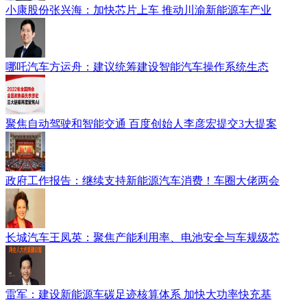
小康股份张兴海：加快芯片上车 推动川渝新能源车产业
哪吒汽车方运舟：建议统筹建设智能汽车操作系统生态
聚焦自动驾驶和智能交通 百度创始人李彦宏提交3大提案
政府工作报告：继续支持新能源汽车消费！车圈大佬两会
长城汽车王凤英：聚焦产能利用率、电池安全与车规级芯
雷军：建设新能源车碳足迹核算体系 加快大功率快充基