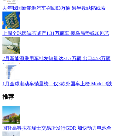
去年我国新能源汽车召回83万辆 逾半数缺陷线索
上周全球因缺芯减产1.31万辆车 俄乌局势或加剧芯
2月新能源乘用车批发销量达31.7万辆 出口4.53万辆
1月全球电动车销量榜：仅3款外国车上榜 Model 3跌
推荐
国轩高科拟在瑞士交易所发行GDR 加快动力电池全