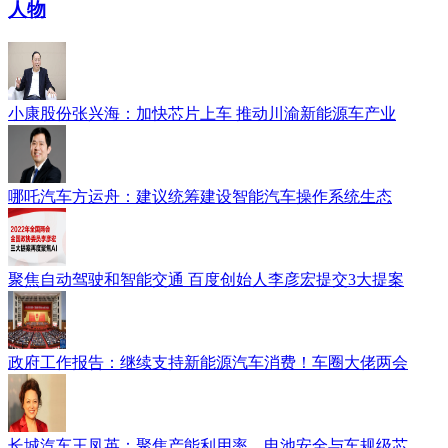
人物
小康股份张兴海：加快芯片上车 推动川渝新能源车产业
哪吒汽车方运舟：建议统筹建设智能汽车操作系统生态
聚焦自动驾驶和智能交通 百度创始人李彦宏提交3大提案
政府工作报告：继续支持新能源汽车消费！车圈大佬两会
长城汽车王凤英：聚焦产能利用率、电池安全与车规级芯