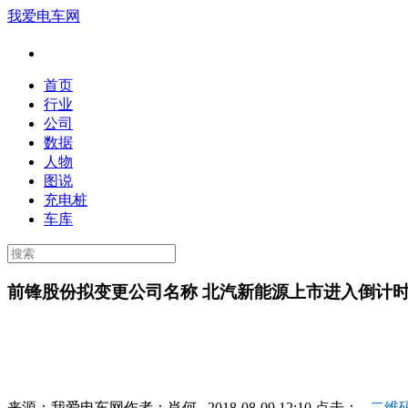
我爱电车网
首页
行业
公司
数据
人物
图说
充电桩
车库
前锋股份拟变更公司名称 北汽新能源上市进入倒计
来源：
我爱电车网
作者：
肖何
2018-08-09 12:10 点击：
二维