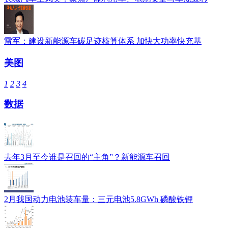
雷军：建设新能源车碳足迹核算体系 加快大功率快充基
美图
1
2
3
4
数据
去年3月至今谁是召回的“主角”？新能源车召回
2月我国动力电池装车量：三元电池5.8GWh 磷酸铁锂