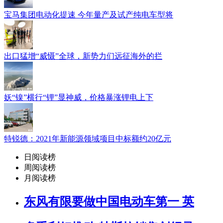
宝马集团电动化提速 今年量产及试产纯电车型将
出口猛增“威慑”全球，新势力们远征海外的拦
妖“镍”横行“锂”显神威，价格暴涨锂电上下
特锐德：2021年新能源领域项目中标额约20亿元
日阅读榜
周阅读榜
月阅读榜
东风有限要做中国电动车第一 英