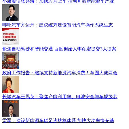
小康股份张兴海：加快芯片上车 推动川渝新能源车产业
哪吒汽车方运舟：建议统筹建设智能汽车操作系统生态
聚焦自动驾驶和智能交通 百度创始人李彦宏提交3大提案
政府工作报告：继续支持新能源汽车消费！车圈大佬两会
长城汽车王凤英：聚焦产能利用率、电池安全与车规级芯
雷军：建设新能源车碳足迹核算体系 加快大功率快充基