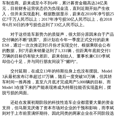
车制造商。蔚来成至今不到4年，累计募资金额高达24亿美
元，目前财务运营状态仍为负现金流，直到近期开始产生收
入，但并未实现盈利。根据数据显示，蔚来在2016年净亏损25
亿7千万人民币以上；2017年净亏损50亿人民币以上，在2018
年6月30日的净亏损也达到了33亿人民币以上。
对于这些造车新势力的质疑声，很大部分原因来自于产品
交付辆的不断“跳票”。原计划在今年一季度正式交付的蔚来
ES8，通过一次次推迟到5月份才实现交付。根据乘联会公布
的数据，到7月蔚来销量达到了1,331辆，但距离年底前交付1
万辆的目标仍有较大差距。蔚来创始人、董事长兼CEO李斌
却信心十足，并与同行朋友间设下“赌约”。
交付延期，在成立13年的特斯拉身上也没有摆脱。Model
3从最初发布订单超过37万辆，随后一度突破50万辆，但其轿
车时间一推再推，直至六月底才完成周产5,000辆的目标。而
Model 3在接下来的产能表现将成为特斯拉能否实现盈利，摆
脱亏损的局面。
还处在发展初期阶段的科技性造车企业都需要大量的资金
支持，但马斯克厌倦了资本市场对企业的干预和影响，而李斌
则对于上市前景满怀期待。因此同类的两家企业在不同阶段选