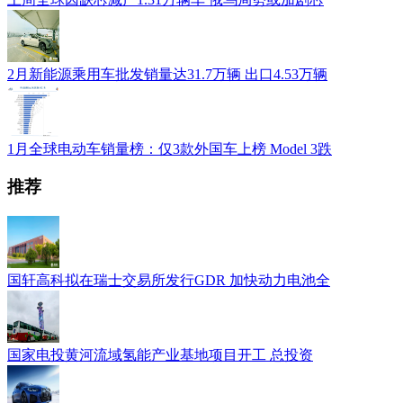
2月新能源乘用车批发销量达31.7万辆 出口4.53万辆
1月全球电动车销量榜：仅3款外国车上榜 Model 3跌
推荐
国轩高科拟在瑞士交易所发行GDR 加快动力电池全
国家电投黄河流域氢能产业基地项目开工 总投资