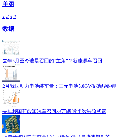
美图
1
2
3
4
数据
去年3月至今谁是召回的“主角”？新能源车召回
2月我国动力电池装车量：三元电池5.8GWh 磷酸铁锂
去年我国新能源汽车召回83万辆 逾半数缺陷线索
上周全球因缺芯减产1.31万辆车 俄乌局势或加剧芯