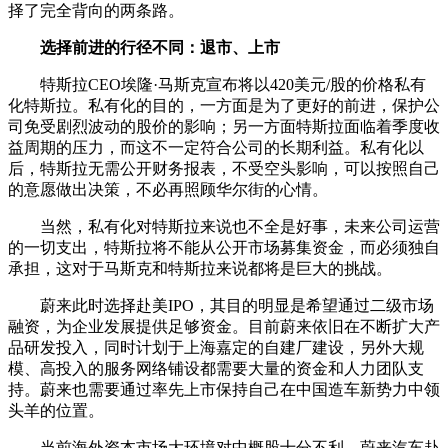
择了完全背向的两条路。
选择前进的行径不同：退市、上市
特斯拉CEO埃隆·马斯克宣布将以420美元/股的价格私有
化特斯拉。私有化的目的，一方面是为了更好的前进，保护公
司免受剧烈波动的股价的影响；另一方面特斯拉面临着季度收
益周期的压力，而这不一定符合公司的长期利益。私有化以
后，特斯拉无需公开财务报表，不受空头影响，可以按照自己
的意愿做出决策，不必再照顾华尔街的心情。
当然，私有化对特斯拉来说也不全是好事，未来公司运营
的一切支出，特斯拉将不能从公开市场募集资金，而必须独自
承担，这对于马斯克和特斯拉来说都将是巨大的挑战。
蔚来此时选择赴美IPO，其目的明显是希望通过二级市场
融资，为企业发展提供足够资金。目前蔚来依旧在不断扩大产
品研发投入，同时计划于上海嘉定的自建厂建设，另外大规
模、高投入的服务网络铺设都需要大量的资金和人力团队支
持。蔚来也需要通过率先上市保持自己在中国造车新势力中领
头羊的位置。
当前海外资本市场大环境对中概股十分不利，蔚来汽车赴