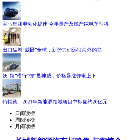
宝马集团电动化提速 今年量产及试产纯电车型将
出口猛增“威慑”全球，新势力们远征海外的拦
妖“镍”横行“锂”显神威，价格暴涨锂电上下
特锐德：2021年新能源领域项目中标额约20亿元
日阅读榜
周阅读榜
月阅读榜