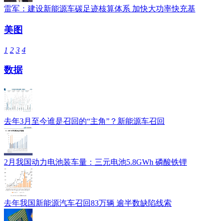
雷军：建设新能源车碳足迹核算体系 加快大功率快充基
美图
1
2
3
4
数据
去年3月至今谁是召回的“主角”？新能源车召回
2月我国动力电池装车量：三元电池5.8GWh 磷酸铁锂
去年我国新能源汽车召回83万辆 逾半数缺陷线索