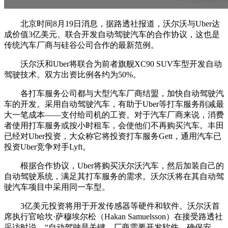
北京时间8月19日消息，据路透社报道，沃尔沃与Uber达
成价值3亿美元、联合开发自动驾驶汽车的合作协议，这也是
传统汽车厂商与硅谷公司合作的最新范例。
沃尔沃和Uber将联合为前者旗舰XC90 SUV车型开发自动
驾驶技术。双方出资比例各约为50%。
各打车服务公司都与大型汽车厂商结盟，加快自动驾驶汽
车的开发。采用自动驾驶汽车，有助于Uber等打车服务削减最
大一笔成本——支付给司机的工资。对于汽车厂商来说，消费
者使用打车服务或按小时租车，会使他们不再购买汽车。丰田
已经对Uber投资，大众称它将投资打车服务Gett，通用汽车已
投资Uber竞争对手Lyft。
根据合作协议，Uber将购买沃尔沃汽车，然后加装自己的
自动驾驶系统，满足其打车服务的需求。沃尔沃将在其自动驾
驶汽车项目中采用同一车型。
3亿美元投资将用于开发传感器等硬件和软件。沃尔沃首
席执行官哈坎·萨穆埃尔松（Hakan Samuelsson）在接受路透社
采访时说，“自动驾驶是关键。厂商需要开发软件，确保安