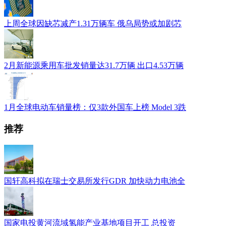
上周全球因缺芯减产1.31万辆车 俄乌局势或加剧芯
2月新能源乘用车批发销量达31.7万辆 出口4.53万辆
1月全球电动车销量榜：仅3款外国车上榜 Model 3跌
推荐
国轩高科拟在瑞士交易所发行GDR 加快动力电池全
国家电投黄河流域氢能产业基地项目开工 总投资