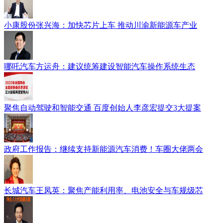
小康股份张兴海：加快芯片上车 推动川渝新能源车产业
哪吒汽车方运舟：建议统筹建设智能汽车操作系统生态
聚焦自动驾驶和智能交通 百度创始人李彦宏提交3大提案
政府工作报告：继续支持新能源汽车消费！车圈大佬两会
长城汽车王凤英：聚焦产能利用率、电池安全与车规级芯