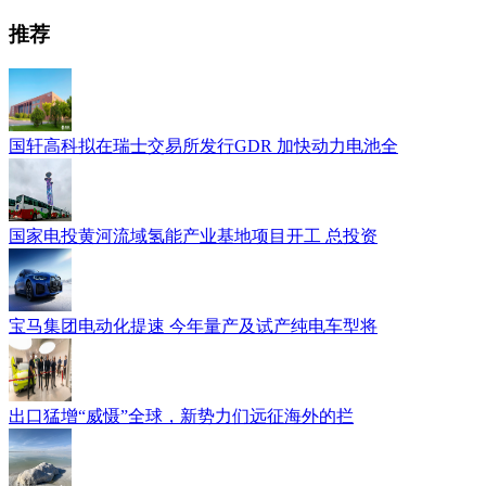
推荐
国轩高科拟在瑞士交易所发行GDR 加快动力电池全
国家电投黄河流域氢能产业基地项目开工 总投资
宝马集团电动化提速 今年量产及试产纯电车型将
出口猛增“威慑”全球，新势力们远征海外的拦