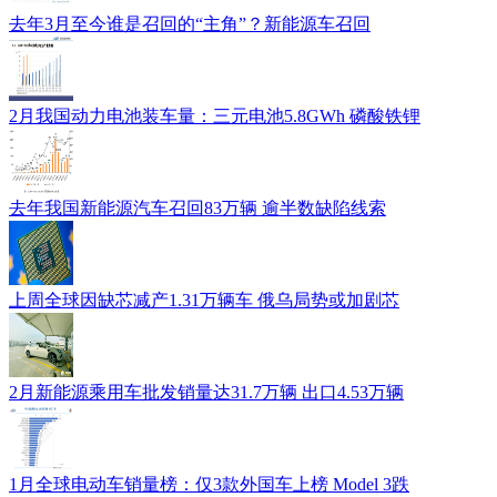
去年3月至今谁是召回的“主角”？新能源车召回
2月我国动力电池装车量：三元电池5.8GWh 磷酸铁锂
去年我国新能源汽车召回83万辆 逾半数缺陷线索
上周全球因缺芯减产1.31万辆车 俄乌局势或加剧芯
2月新能源乘用车批发销量达31.7万辆 出口4.53万辆
1月全球电动车销量榜：仅3款外国车上榜 Model 3跌