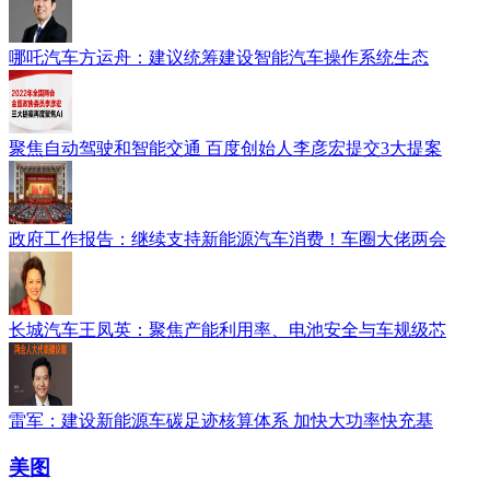
哪吒汽车方运舟：建议统筹建设智能汽车操作系统生态
聚焦自动驾驶和智能交通 百度创始人李彦宏提交3大提案
政府工作报告：继续支持新能源汽车消费！车圈大佬两会
长城汽车王凤英：聚焦产能利用率、电池安全与车规级芯
雷军：建设新能源车碳足迹核算体系 加快大功率快充基
美图