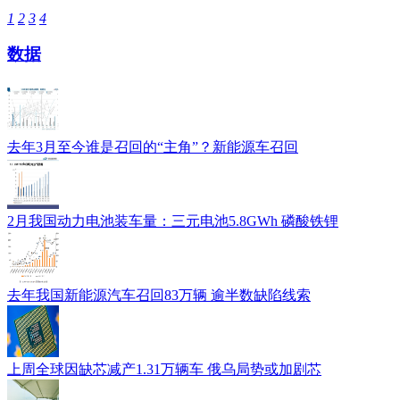
1
2
3
4
数据
去年3月至今谁是召回的“主角”？新能源车召回
2月我国动力电池装车量：三元电池5.8GWh 磷酸铁锂
去年我国新能源汽车召回83万辆 逾半数缺陷线索
上周全球因缺芯减产1.31万辆车 俄乌局势或加剧芯