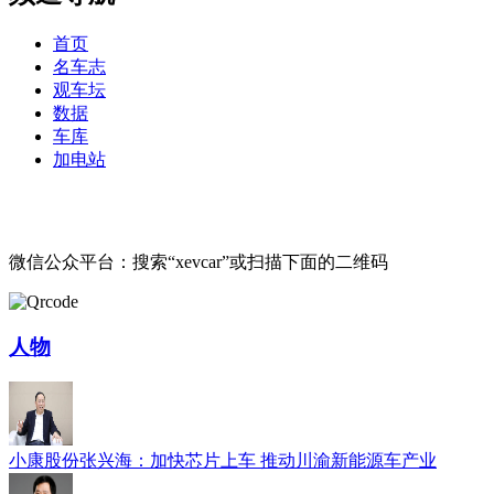
首页
名车志
观车坛
数据
车库
加电站
微信公众平台：搜索“xevcar”或扫描下面的二维码
人物
小康股份张兴海：加快芯片上车 推动川渝新能源车产业