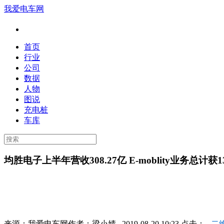
我爱电车网
首页
行业
公司
数据
人物
图说
充电桩
车库
均胜电子上半年营收308.27亿 E-moblity业务总计获
来源：
我爱电车网
作者：
梁小婧
2019-08-20 10:23 点击：
二