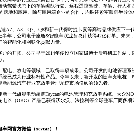
自动驾驶状态下的车辆编队行驶、远程遥控驾驶、车辆、行人和
术的落地和应用。除与应用端企业的合作，均胜还紧密跟踪半导
迪A7、A8、Q7、Q8和新一代保时捷卡宴等高端品牌供应下一代
年上半年，公司电子座舱&智能车联业务总计获得42亿订单。未
车的智能化和网联化贡献力量。
户的开拓。公司早于2014年便设立国家级博士后科研工作站
心。
配电、放电等领域，已取得丰硕成果。公司开发的电池管理系统、
或系统已成为行业标杆性产品。今年以来，新开发的随车充电桩、
球新能源汽车行业充放电管理系统市场份额的领先者。
新一代旗舰电动超跑Taycan的电池管理和充放电系统、大众M
（OBC）产品已获得沃尔沃、法拉利等全球整车厂商多项订单。截
网官方微信（xevcar）！