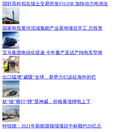
国轩高科拟在瑞士交易所发行GDR 加快动力电池全
国家电投黄河流域氢能产业基地项目开工 总投资
宝马集团电动化提速 今年量产及试产纯电车型将
出口猛增“威慑”全球，新势力们远征海外的拦
妖“镍”横行“锂”显神威，价格暴涨锂电上下
特锐德：2021年新能源领域项目中标额约20亿元