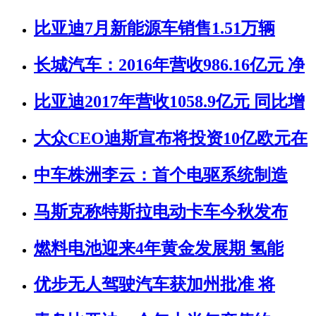
比亚迪7月新能源车销售1.51万辆
长城汽车：2016年营收986.16亿元 净
比亚迪2017年营收1058.9亿元 同比增
大众CEO迪斯宣布将投资10亿欧元在
中车株洲李云：首个电驱系统制造
马斯克称特斯拉电动卡车今秋发布
燃料电池迎来4年黄金发展期 氢能
优步无人驾驶汽车获加州批准 将