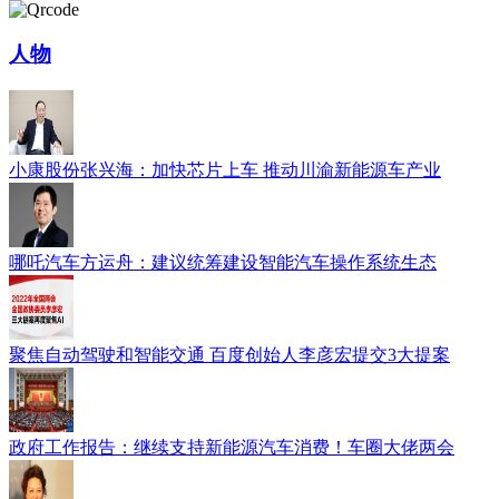
人物
小康股份张兴海：加快芯片上车 推动川渝新能源车产业
哪吒汽车方运舟：建议统筹建设智能汽车操作系统生态
聚焦自动驾驶和智能交通 百度创始人李彦宏提交3大提案
政府工作报告：继续支持新能源汽车消费！车圈大佬两会