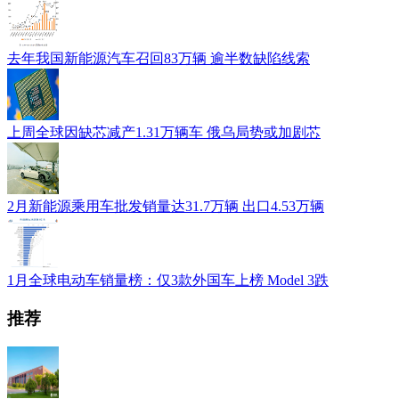
去年我国新能源汽车召回83万辆 逾半数缺陷线索
上周全球因缺芯减产1.31万辆车 俄乌局势或加剧芯
2月新能源乘用车批发销量达31.7万辆 出口4.53万辆
1月全球电动车销量榜：仅3款外国车上榜 Model 3跌
推荐