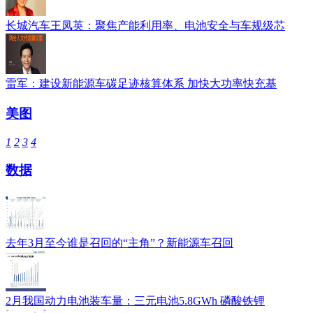
长城汽车王凤英：聚焦产能利用率、电池安全与车规级芯
雷军：建设新能源车碳足迹核算体系 加快大功率快充基
美图
1
2
3
4
数据
去年3月至今谁是召回的“主角”？新能源车召回
2月我国动力电池装车量：三元电池5.8GWh 磷酸铁锂