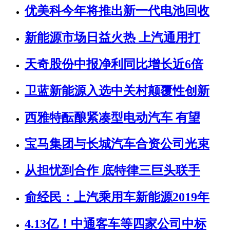
优美科今年将推出新一代电池回收
新能源市场日益火热 上汽通用打
天奇股份中报净利同比增长近6倍
卫蓝新能源入选中关村颠覆性创新
西雅特酝酿紧凑型电动汽车 有望
宝马集团与长城汽车合资公司光束
从担忧到合作 底特律三巨头联手
俞经民：上汽乘用车新能源2019年
4.13亿！中通客车等四家公司中标