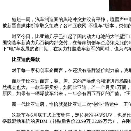
短短一周，汽车制造圈的舆论冲突并没有平静，喧嚣声中
被新晋自媒体断章取义组成了各种互联网“不懂车”版本，类似
时至今日，比亚迪几乎已扛起了国内动力电池的大半壁江
围绕造车新势力几百辆内部交付，在每家初创车企必须克服的冷
下“电”车发展的窗口期，在实力打脸造车新军的同时，也为汽
比亚迪的爆款
对于每一家初创车企而言，在还没有品牌溢价能力前，克
而对于比亚迪而言，秦、唐、宋的产品组合和渐进市场路
然机会也大。一款车要卖好，如同比亚迪，若一个月卖1万辆，一
原因，如果有一辆爆款车出来，一年会有四五百亿的产值。”
新一代比亚迪唐，恰恰就是比亚迪二次“创业”路途中，王
这款车在6月底正式上市销售，定位标准中型SUV，也是比亚
搭载混动系统的唐DM（补贴后售价23.99万-32.99万元）。