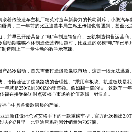
裹杂着传统造车主机厂精英对造车新势力的长幼训斥，小鹏汽车
的语调，二十年前的比亚迪董事局主席王传福也曾遇到，甚至比
山，并早已开始具备了“电”车制造销售商、云轨制造销售运营商
启动期喋喋不休制造低营养话题时，比亚迪的双模“电”车已单月
车制造圈上了一堂生动的教学示范课。
服产品冷启动，首先需要打造爆款赢取市场，这是一段无法逃避
线，恰恰验证了这条路线的合理性。“乘用车板块、轨道板块是我
年就是250亿到300亿的销售额。假如翻一倍的话，这款车一
王传福在接受采访时点破核心市场的价值逻辑一针见血。
传福心中具备爆款潜质的产品。
迪新任设计总监艾格手下的一款重磅车型，官方此次推出2.0T发动机
在刚过去的7月里，比亚迪唐系列累计销量为7057辆。