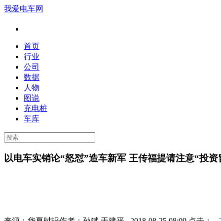
我爱电车网
首页
行业
公司
数据
人物
图说
充电桩
车库
以电车实销论“怒怼”造车新军 王传福提请注意“投资
来源：
华夏时报
作者：
孙斌 于建平
2018-08-25 08:09 点击：