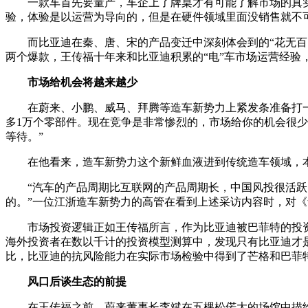
一款车首先要量产，车企上了牌桌才有可能了解市场的真
验，体验是以运营为导向的，但是在硬件领域里面没销售就不
而比亚迪在秦、唐、宋的产品变迁中深刻体会到的“花无百
两个爆款，王传福十年来和比亚迪积累的“电”车市场运营经验
市场给机会将越来越少
在蔚来、小鹏、威马、拜腾等造车新势力上紧发条准备打
多1万个零部件。现在竞争是非常惨烈的，市场给你的机会很
等待。”
在他看来，造车新势力这个新鲜血液进到传统造车领域，
“汽车的产品周期比互联网的产品周期长，中国风投很活
的。”一位江浙造车新势力的高管在看到上述采访内容时，对《
市场投资逻辑正如王传福所言，作为比亚迪被巴菲特的投
海外投资者在数以千计的投资模型测算中，发现只有比亚迪才
比，比亚迪的抗风险能力在实际市场检验中得到了芒格和巴菲
风口后谈生态的前提
在王传福之前，蔚来董事长李斌在五棵松偌大的场馆中描