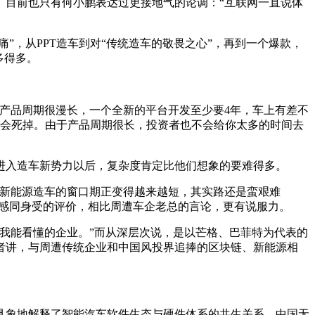
。目前也只有何小鹏表达过更接地气的论调：“互联网一直说体
”，从PPT造车到对“传统造车的敬畏之心”，再到一个爆款，
多得多。
产品周期很漫长，一个全新的平台开发至少要4年，车上有差不
就会死掉。由于产品周期很长，投资者也不会给你太多的时间去
进入造车新势力以后，复杂度肯定比他们想象的要难得多。
是新能源造车的窗口期正变得越来越短，其实路还是蛮艰难
军感同身受的评价，相比周遭车企老总的言论，更有说服力。
我能看懂的企业。”而从深层次说，是以芒格、巴菲特为代表的
者讲，与周遭传统企业和中国风投界追捧的区块链、新能源相
具象地解释了智能汽车软件生态与硬件体系的共生关系，中国无