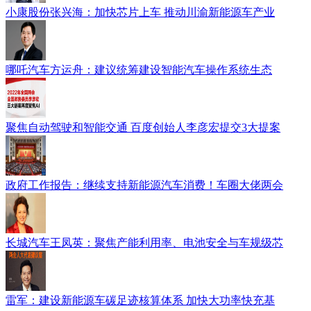
小康股份张兴海：加快芯片上车 推动川渝新能源车产业
哪吒汽车方运舟：建议统筹建设智能汽车操作系统生态
聚焦自动驾驶和智能交通 百度创始人李彦宏提交3大提案
政府工作报告：继续支持新能源汽车消费！车圈大佬两会
长城汽车王凤英：聚焦产能利用率、电池安全与车规级芯
雷军：建设新能源车碳足迹核算体系 加快大功率快充基