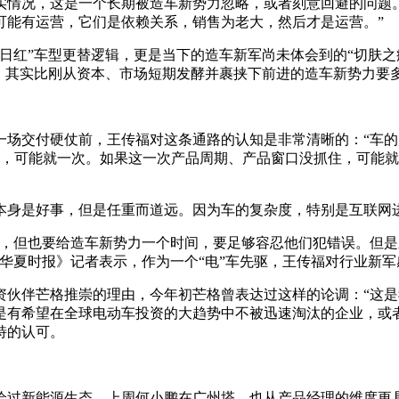
实情况，这是一个长期被造车新势力忽略，或者刻意回避的问题
可能有运营，它们是依赖关系，销售为老大，然后才是运营。”
日红”车型更替逻辑，更是当下的造车新军尚未体会到的“切肤之痛
，其实比刚从资本、市场短期发酵并裹挟下前进的造车新势力要
一场交付硬仗前，王传福对这条通路的认知是非常清晰的：“车的
少，可能就一次。如果这一次产品周期、产品窗口没抓住，可能
本身是好事，但是任重而道远。因为车的复杂度，特别是互联网
跃，但也要给造车新势力一个时间，要足够容忍他们犯错误。但
华夏时报》记者表示，作为一个“电”车先驱，王传福对行业新
资伙伴芒格推崇的理由，今年初芒格曾表达过这样的论调：“这是
是有希望在全球电动车投资的大趋势中不被迅速淘汰的企业，或
特的认可。
绘过新能源生态，上周何小鹏在广州塔，也从产品经理的维度更