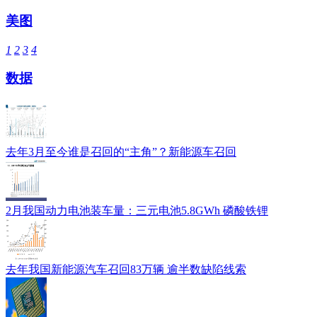
美图
1
2
3
4
数据
去年3月至今谁是召回的“主角”？新能源车召回
2月我国动力电池装车量：三元电池5.8GWh 磷酸铁锂
去年我国新能源汽车召回83万辆 逾半数缺陷线索