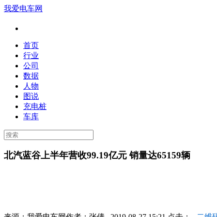
我爱电车网
首页
行业
公司
数据
人物
图说
充电桩
车库
北汽蓝谷上半年营收99.19亿元 销量达65159辆
来源：
我爱电车网
作者：
张倩
2019-08-27 15:21 点击：
二维