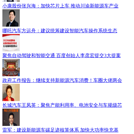
小康股份张兴海：加快芯片上车 推动川渝新能源车产业
哪吒汽车方运舟：建议统筹建设智能汽车操作系统生态
聚焦自动驾驶和智能交通 百度创始人李彦宏提交3大提案
政府工作报告：继续支持新能源汽车消费！车圈大佬两会
长城汽车王凤英：聚焦产能利用率、电池安全与车规级芯
雷军：建设新能源车碳足迹核算体系 加快大功率快充基