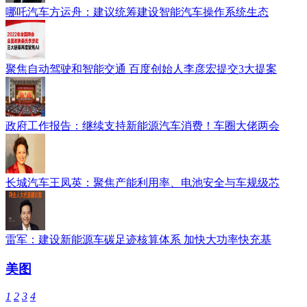
哪吒汽车方运舟：建议统筹建设智能汽车操作系统生态
聚焦自动驾驶和智能交通 百度创始人李彦宏提交3大提案
政府工作报告：继续支持新能源汽车消费！车圈大佬两会
长城汽车王凤英：聚焦产能利用率、电池安全与车规级芯
雷军：建设新能源车碳足迹核算体系 加快大功率快充基
美图
1
2
3
4