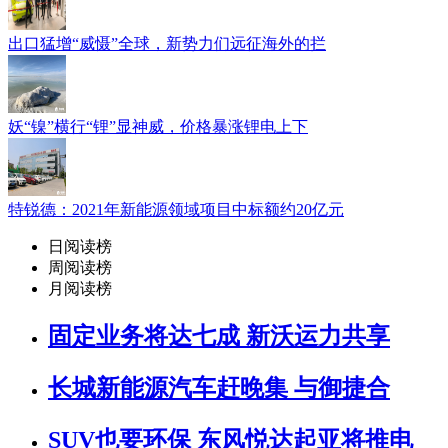
出口猛增“威慑”全球，新势力们远征海外的拦
妖“镍”横行“锂”显神威，价格暴涨锂电上下
特锐德：2021年新能源领域项目中标额约20亿元
日阅读榜
周阅读榜
月阅读榜
固定业务将达七成 新沃运力共享
长城新能源汽车赶晚集 与御捷合
SUV也要环保 东风悦达起亚将推电