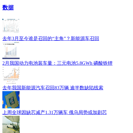
数据
去年3月至今谁是召回的“主角”？新能源车召回
2月我国动力电池装车量：三元电池5.8GWh 磷酸铁锂
去年我国新能源汽车召回83万辆 逾半数缺陷线索
上周全球因缺芯减产1.31万辆车 俄乌局势或加剧芯