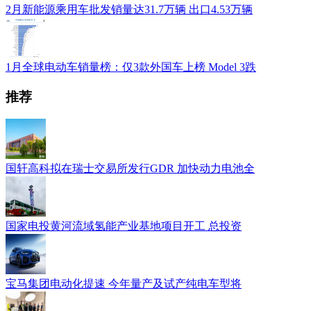
2月新能源乘用车批发销量达31.7万辆 出口4.53万辆
1月全球电动车销量榜：仅3款外国车上榜 Model 3跌
推荐
国轩高科拟在瑞士交易所发行GDR 加快动力电池全
国家电投黄河流域氢能产业基地项目开工 总投资
宝马集团电动化提速 今年量产及试产纯电车型将