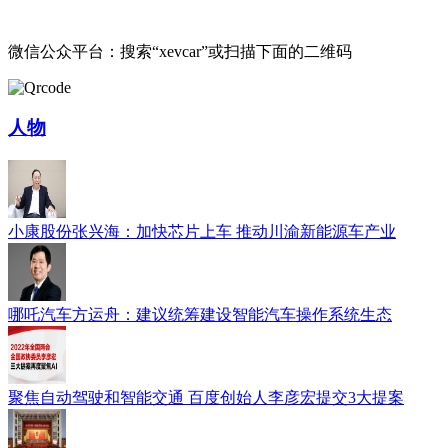
微信公众平台：搜索“xevcar”或扫描下面的二维码
人物
小康股份张兴海：加快芯片上车 推动川渝新能源车产业
哪吒汽车方运舟：建议统筹建设智能汽车操作系统生态
聚焦自动驾驶和智能交通 百度创始人李彦宏提交3大提案