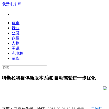
我爱电车网
首页
行业
公司
数据
人物
图说
充电桩
车库
特斯拉将提供新版本系统 自动驾驶进一步优化
来源：
网通社
作者：
徐蕊
2016-08-31 13:56 点击：
二维码