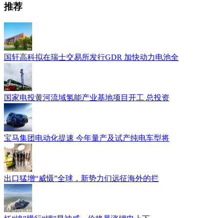
推荐
国轩高科拟在瑞士交易所发行GDR 加快动力电池全
国家电投黄河流域氢能产业基地项目开工 总投资
宝马集团电动化提速 今年量产及试产纯电车型将
出口猛增“威慑”全球，新势力们远征海外的拦