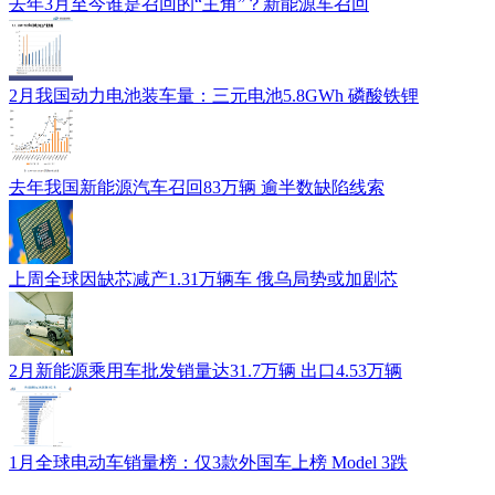
去年3月至今谁是召回的“主角”？新能源车召回
2月我国动力电池装车量：三元电池5.8GWh 磷酸铁锂
去年我国新能源汽车召回83万辆 逾半数缺陷线索
上周全球因缺芯减产1.31万辆车 俄乌局势或加剧芯
2月新能源乘用车批发销量达31.7万辆 出口4.53万辆
1月全球电动车销量榜：仅3款外国车上榜 Model 3跌