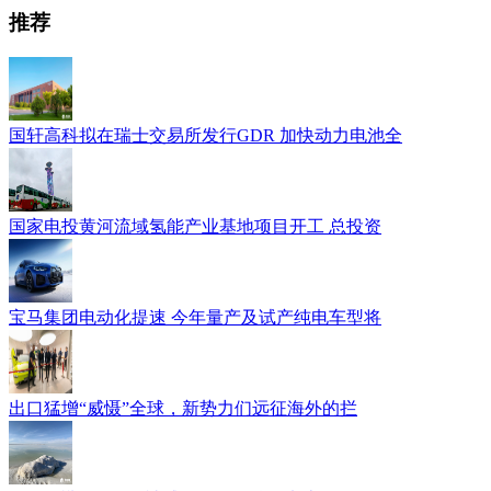
推荐
国轩高科拟在瑞士交易所发行GDR 加快动力电池全
国家电投黄河流域氢能产业基地项目开工 总投资
宝马集团电动化提速 今年量产及试产纯电车型将
出口猛增“威慑”全球，新势力们远征海外的拦