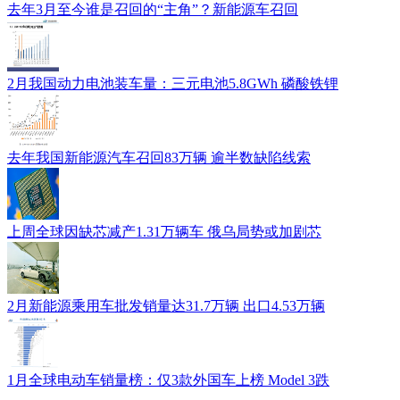
去年3月至今谁是召回的“主角”？新能源车召回
2月我国动力电池装车量：三元电池5.8GWh 磷酸铁锂
去年我国新能源汽车召回83万辆 逾半数缺陷线索
上周全球因缺芯减产1.31万辆车 俄乌局势或加剧芯
2月新能源乘用车批发销量达31.7万辆 出口4.53万辆
1月全球电动车销量榜：仅3款外国车上榜 Model 3跌