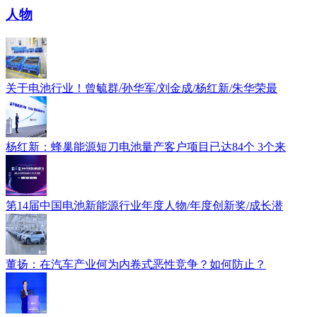
人物
关于电池行业！曾毓群/孙华军/刘金成/杨红新/朱华荣最
杨红新：蜂巢能源短刀电池量产客户项目已达84个 3个来
第14届中国电池新能源行业年度人物/年度创新奖/成长潜
董扬：在汽车产业何为内卷式恶性竞争？如何防止？