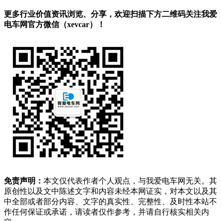
更多行业价值资讯浏览、分享，欢迎扫描下方二维码关注我爱
电车网官方微信（xevcar）！
免责声明：
本文仅代表作者个人观点，与我爱电车网无关。其
原创性以及文中陈述文字和内容未经本网证实，对本文以及其
中全部或者部分内容、文字的真实性、完整性、及时性本站不
作任何保证或承诺，请读者仅作参考，并请自行核实相关内