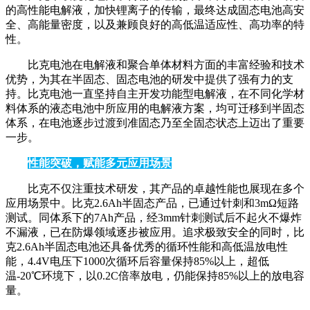
的高性能电解液，加快锂离子的传输，最终达成固态电池高安
全、高能量密度，以及兼顾良好的高低温适应性、高功率的特
性。
比克电池在电解液和聚合单体材料方面的丰富经验和技术
优势，为其在半固态、固态电池的研发中提供了强有力的支
持。比克电池一直坚持自主开发功能型电解液，在不同化学材
料体系的液态电池中所应用的电解液方案，均可迁移到半固态
体系，在电池逐步过渡到准固态乃至全固态状态上迈出了重要
一步。
性能突破，赋能多元应用场景
比克不仅注重技术研发，其产品的卓越性能也展现在多个
应用场景中。比克2.6Ah半固态产品，已通过针刺和3mΩ短路
测试。同体系下的7Ah产品，经3mm针刺测试后不起火不爆炸
不漏液，已在防爆领域逐步被应用。追求极致安全的同时，比
克2.6Ah半固态电池还具备优秀的循环性能和高低温放电性
能，4.4V电压下1000次循环后容量保持85%以上，超低
温-20℃环境下，以0.2C倍率放电，仍能保持85%以上的放电容
量。