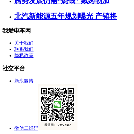
腾势发展仍需“烧钱” 戴姆勒加
北汽新能源五年规划曝光 产销将
我爱电车网
关于我们
联系我们
隐私政策
社交平台
新浪微博
微信二维码