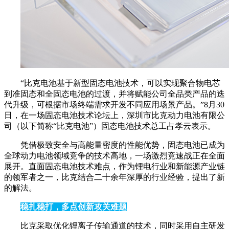
“比克电池基于新型固态电池技术，可以实现聚合物电芯
到准固态和全固态电池的过渡，并将赋能公司全品类产品的迭
代升级，可根据市场终端需求开发不同应用场景产品。”8月30
日，在一场固态电池技术论坛上，深圳市比克动力电池有限公
司（以下简称“比克电池”）固态电池技术总工占孝云表示。
凭借极致安全与高能量密度的性能优势，固态电池已成为
全球动力电池领域竞争的技术高地，一场激烈竞速战正在全面
展开。直面固态电池技术难点，作为锂电行业和新能源产业链
的领军者之一，比克结合二十余年深厚的行业经验，提出了新
的解法。
稳扎稳打，多点创新攻关难题
比克采取优化锂离子传输通道的技术，同时采用自主研发