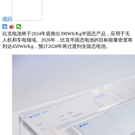
维码
比克电池将于2024年底推出390Wh/Kg半固态产品，应用于无
人机和车电领域。2026年，比克半固态电池的目标能量密度将
到达450Wh/Kg，预计2028年将过渡到全固态电池。