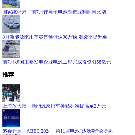
国家统计局：前7月锂离子电池制造业利润同比增
8月新能源乘用车零售预计达98万辆 渗透率提升至
前7月我国主要发电企业电源工程完成投资4158亿元
推荐
上海放大招！新能源乘用车补贴标准提高至2万元
盛会开启！ABEC 2024丨第11届电池“达沃斯”论坛亮