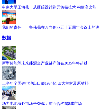
中南大学王海燕：从硬碳设计到无负极技术 构建高比能
我们的责任——鲁伟鼎在万向创业五十五周年会议上的讲
数据
新型储能等未来能源全产业链产值在2035年将超过
上半年全国锂电池出口额1934亿 四大主材及原材料
动力电池海外市场争夺战：前五合占超8成市场