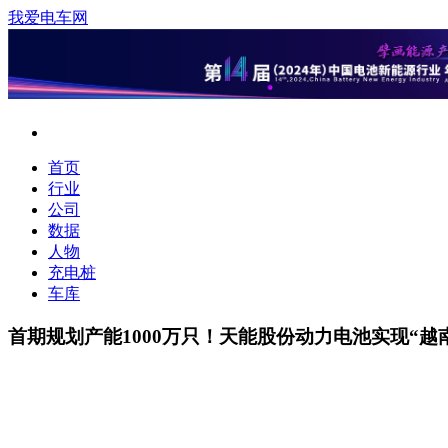
我爱电车网
首页
行业
公司
数据
人物
充电桩
车库
首期规划产能1000万只！天能股份动力电池实现“越