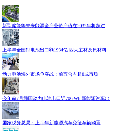
新型储能等未来能源全产业链产值在2035年将超过
上半年全国锂电池出口额1934亿 四大主材及原材料
动力电池海外市场争夺战：前五合占超8成市场
今年前7月我国动力电池出口近70GWh 新能源汽车出
国家税务总局：上半年新能源汽车免征车辆购置