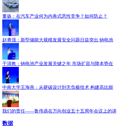
董扬：在汽车产业何为内卷式恶性竞争？如何防止？
赵勇强：新型储能大规模发展安全问题日益突出 钠电池
于清教：钠电池产业发展关键之年 市场扩容与降本势在
中南大学王海燕：从硬碳设计到无负极技术 构建高比能
我们的责任——鲁伟鼎在万向创业五十五周年会议上的讲
数据