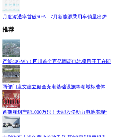
月度渗透率首破50%！7月新能源乘用车销量出炉
推荐
产能40GWh！四川首个百亿固态电池项目开工在即
两部门发文建立健全充电基础设施等领域标准体
首期规划产能1000万只！天能股份动力电池实现“