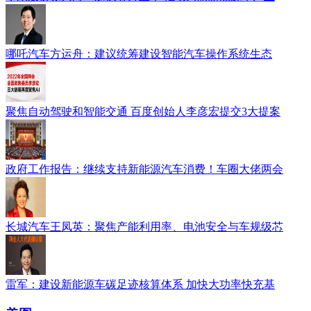
哪吒汽车方运舟：建议统筹建设智能汽车操作系统生态
聚焦自动驾驶和智能交通 百度创始人李彦宏提交3大提案
政府工作报告：继续支持新能源汽车消费！车圈大佬两会
长城汽车王凤英：聚焦产能利用率、电池安全与车规级芯
雷军：建设新能源车碳足迹核算体系 加快大功率快充基