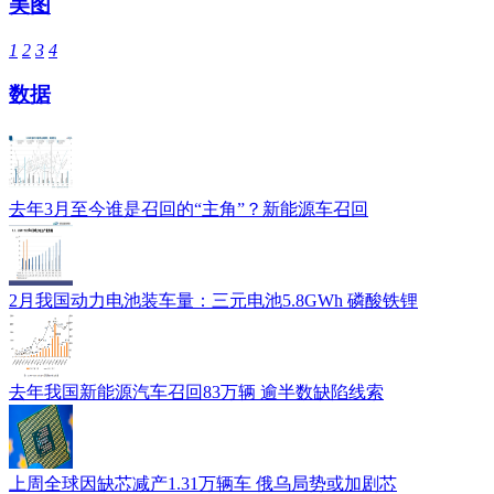
美图
1
2
3
4
数据
去年3月至今谁是召回的“主角”？新能源车召回
2月我国动力电池装车量：三元电池5.8GWh 磷酸铁锂
去年我国新能源汽车召回83万辆 逾半数缺陷线索
上周全球因缺芯减产1.31万辆车 俄乌局势或加剧芯