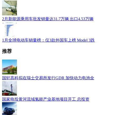
2月新能源乘用车批发销量达31.7万辆 出口4.53万辆
1月全球电动车销量榜：仅3款外国车上榜 Model 3跌
推荐
国轩高科拟在瑞士交易所发行GDR 加快动力电池全
国家电投黄河流域氢能产业基地项目开工 总投资