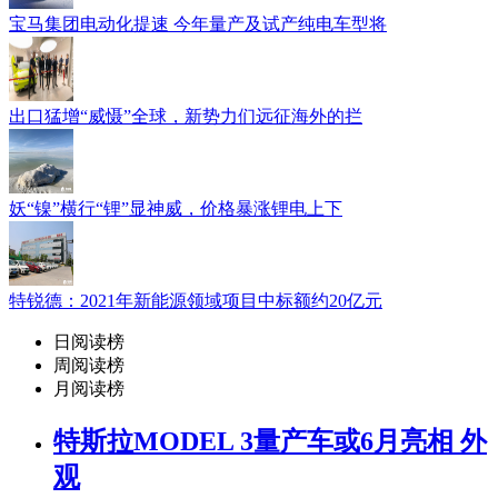
宝马集团电动化提速 今年量产及试产纯电车型将
出口猛增“威慑”全球，新势力们远征海外的拦
妖“镍”横行“锂”显神威，价格暴涨锂电上下
特锐德：2021年新能源领域项目中标额约20亿元
日阅读榜
周阅读榜
月阅读榜
特斯拉MODEL 3量产车或6月亮相 外
观