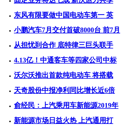
东风有限要做中国电动车第一 英
小鹏汽车7月交付首破8000台 前7月
从担忧到合作 底特律三巨头联手
4.13亿！中通客车等四家公司中标
沃尔沃推出首款纯电动车 将搭载
天奇股份中报净利同比增长近6倍
俞经民：上汽乘用车新能源2019年
新能源市场日益火热 上汽通用打