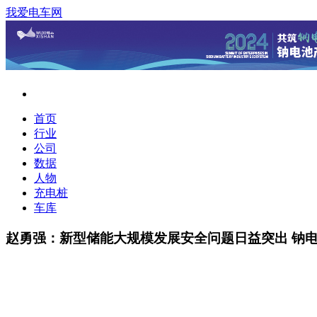
我爱电车网
首页
行业
公司
数据
人物
充电桩
车库
赵勇强：新型储能大规模发展安全问题日益突出 钠