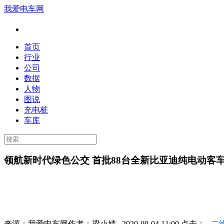
我爱电车网
首页
行业
公司
数据
人物
图说
充电桩
车库
领航新时代绿色公交 首批88台全新比亚迪纯电动客
来源：
我爱电车网
作者：
梁小婧
2020-09-04 11:00 点击：
二