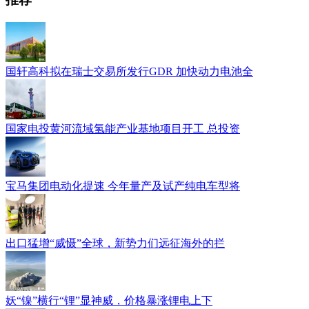
国轩高科拟在瑞士交易所发行GDR 加快动力电池全
国家电投黄河流域氢能产业基地项目开工 总投资
宝马集团电动化提速 今年量产及试产纯电车型将
出口猛增“威慑”全球，新势力们远征海外的拦
妖“镍”横行“锂”显神威，价格暴涨锂电上下