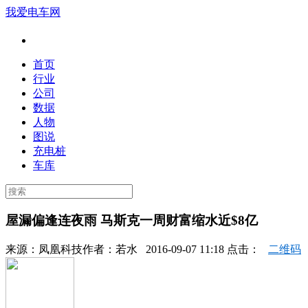
我爱电车网
首页
行业
公司
数据
人物
图说
充电桩
车库
屋漏偏逢连夜雨 马斯克一周财富缩水近$8亿
来源：
凤凰科技
作者：
若水
2016-09-07 11:18 点击：
二维码