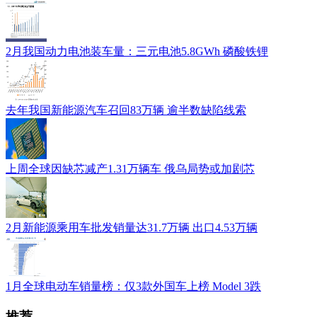
2月我国动力电池装车量：三元电池5.8GWh 磷酸铁锂
去年我国新能源汽车召回83万辆 逾半数缺陷线索
上周全球因缺芯减产1.31万辆车 俄乌局势或加剧芯
2月新能源乘用车批发销量达31.7万辆 出口4.53万辆
1月全球电动车销量榜：仅3款外国车上榜 Model 3跌
推荐