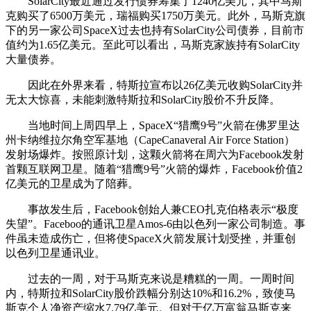
SolarCity最近通过发行债券筹集了1240亿美元，其中马斯
克购买了6500万美元，瑞福购买1750万美元。此外，马斯克旗
下的另一家公司SpaceX过去也持有SolarCity公司债券，目前市
值约为1.65亿美元。至此可以看出，马斯克家族持有SolarCity
大量债券。
因此在外界来看，特斯拉宣布以26亿美元收购SolarCity并
无太大惊喜，未能刺激特斯拉和SolarCity股价不升反降。
当地时间上周四早上，SpaceX“猎鹰9号”火箭在佛罗里达
州卡纳维拉尔角空军基地（CapeCanaveral Air Force Station）
发射场爆炸。按照原计划，这颗火箭将在周六为Facebook发射
首颗互联网卫星。随着“猎鹰9号”火箭的爆炸，Facebook价值2
亿美元的卫星成为了陪葬。
事故发生后，Facebook创始人兼CEO扎克伯格表示“极度
失望”。Faceboo的通讯卫星Amos-6由以色列一家公司制造。事
件虽未造成伤亡，但将使SpaceX火箭发展计划受挫，并重创
以色列卫星通讯业。
过去的一周，对于马斯克来说是糟糕的一周。一周时间
内，特斯拉和SolarCity股价跌幅分别达10%和16.2%，致使马
斯克个人净资产缩水7.79亿美元。但对于亿万富翁马斯克来