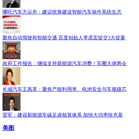
哪吒汽车方运舟：建议统筹建设智能汽车操作系统生态
聚焦自动驾驶和智能交通 百度创始人李彦宏提交3大提案
政府工作报告：继续支持新能源汽车消费！车圈大佬两会
长城汽车王凤英：聚焦产能利用率、电池安全与车规级芯
雷军：建设新能源车碳足迹核算体系 加快大功率快充基
美图