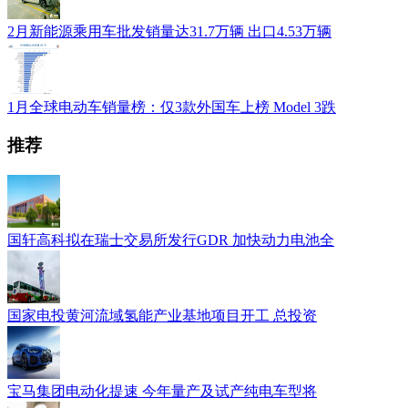
2月新能源乘用车批发销量达31.7万辆 出口4.53万辆
1月全球电动车销量榜：仅3款外国车上榜 Model 3跌
推荐
国轩高科拟在瑞士交易所发行GDR 加快动力电池全
国家电投黄河流域氢能产业基地项目开工 总投资
宝马集团电动化提速 今年量产及试产纯电车型将