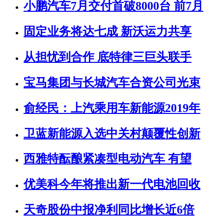
小鹏汽车7月交付首破8000台 前7月
固定业务将达七成 新沃运力共享
从担忧到合作 底特律三巨头联手
宝马集团与长城汽车合资公司光束
俞经民：上汽乘用车新能源2019年
卫蓝新能源入选中关村颠覆性创新
西雅特酝酿紧凑型电动汽车 有望
优美科今年将推出新一代电池回收
天奇股份中报净利同比增长近6倍