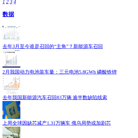
1
2
3
4
数据
去年3月至今谁是召回的“主角”？新能源车召回
2月我国动力电池装车量：三元电池5.8GWh 磷酸铁锂
去年我国新能源汽车召回83万辆 逾半数缺陷线索
上周全球因缺芯减产1.31万辆车 俄乌局势或加剧芯