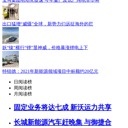
宝马集团电动化提速 今年量产及试产纯电车型将
出口猛增“威慑”全球，新势力们远征海外的拦
妖“镍”横行“锂”显神威，价格暴涨锂电上下
特锐德：2021年新能源领域项目中标额约20亿元
日阅读榜
周阅读榜
月阅读榜
固定业务将达七成 新沃运力共享
长城新能源汽车赶晚集 与御捷合