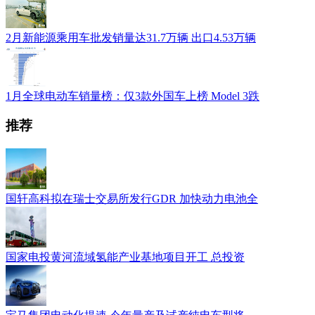
2月新能源乘用车批发销量达31.7万辆 出口4.53万辆
1月全球电动车销量榜：仅3款外国车上榜 Model 3跌
推荐
国轩高科拟在瑞士交易所发行GDR 加快动力电池全
国家电投黄河流域氢能产业基地项目开工 总投资