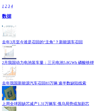
1
2
3
4
数据
去年3月至今谁是召回的“主角”？新能源车召回
2月我国动力电池装车量：三元电池5.8GWh 磷酸铁锂
去年我国新能源汽车召回83万辆 逾半数缺陷线索
上周全球因缺芯减产1.31万辆车 俄乌局势或加剧芯