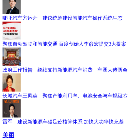
哪吒汽车方运舟：建议统筹建设智能汽车操作系统生态
聚焦自动驾驶和智能交通 百度创始人李彦宏提交3大提案
政府工作报告：继续支持新能源汽车消费！车圈大佬两会
长城汽车王凤英：聚焦产能利用率、电池安全与车规级芯
雷军：建设新能源车碳足迹核算体系 加快大功率快充基
美图