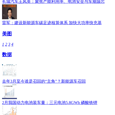
长城汽车王凤英：聚焦产能利用率、电池安全与车规级芯
雷军：建设新能源车碳足迹核算体系 加快大功率快充基
美图
1
2
3
4
数据
去年3月至今谁是召回的“主角”？新能源车召回
2月我国动力电池装车量：三元电池5.8GWh 磷酸铁锂