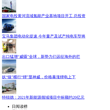
国家电投黄河流域氢能产业基地项目开工 总投资
宝马集团电动化提速 今年量产及试产纯电车型将
出口猛增“威慑”全球，新势力们远征海外的拦
妖“镍”横行“锂”显神威，价格暴涨锂电上下
特锐德：2021年新能源领域项目中标额约20亿元
日阅读榜