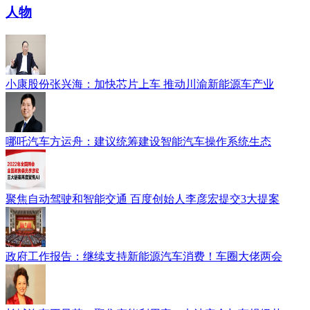
人物
小康股份张兴海：加快芯片上车 推动川渝新能源车产业
哪吒汽车方运舟：建议统筹建设智能汽车操作系统生态
聚焦自动驾驶和智能交通 百度创始人李彦宏提交3大提案
政府工作报告：继续支持新能源汽车消费！车圈大佬两会