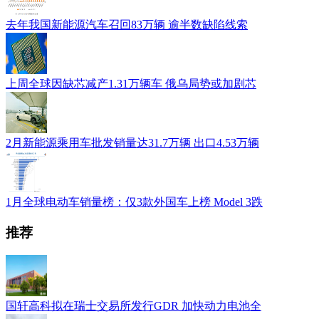
去年我国新能源汽车召回83万辆 逾半数缺陷线索
上周全球因缺芯减产1.31万辆车 俄乌局势或加剧芯
2月新能源乘用车批发销量达31.7万辆 出口4.53万辆
1月全球电动车销量榜：仅3款外国车上榜 Model 3跌
推荐
国轩高科拟在瑞士交易所发行GDR 加快动力电池全