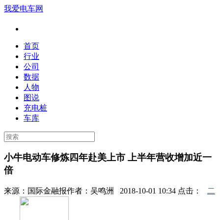
我爱电车网
首页
行业
公司
数据
人物
图说
充电桩
车库
小牛电动车修炼四年赴美上市 上半年营收增加近一
倍
来源：
国际金融报
作者：
吴鸣洲
2018-10-01 10:34 点击：
二