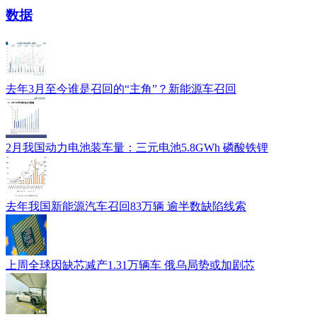
数据
去年3月至今谁是召回的“主角”？新能源车召回
2月我国动力电池装车量：三元电池5.8GWh 磷酸铁锂
去年我国新能源汽车召回83万辆 逾半数缺陷线索
上周全球因缺芯减产1.31万辆车 俄乌局势或加剧芯