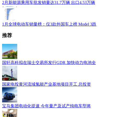
2月新能源乘用车批发销量达31.7万辆 出口4.53万辆
1月全球电动车销量榜：仅3款外国车上榜 Model 3跌
推荐
国轩高科拟在瑞士交易所发行GDR 加快动力电池全
国家电投黄河流域氢能产业基地项目开工 总投资
宝马集团电动化提速 今年量产及试产纯电车型将