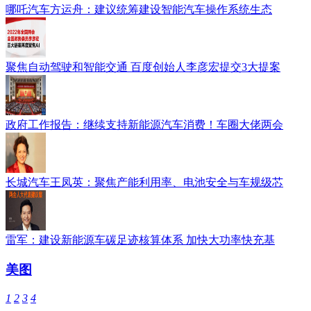
哪吒汽车方运舟：建议统筹建设智能汽车操作系统生态
聚焦自动驾驶和智能交通 百度创始人李彦宏提交3大提案
政府工作报告：继续支持新能源汽车消费！车圈大佬两会
长城汽车王凤英：聚焦产能利用率、电池安全与车规级芯
雷军：建设新能源车碳足迹核算体系 加快大功率快充基
美图
1
2
3
4