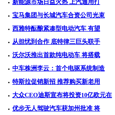
新能源市场日益火热 上汽通用打
宝马集团与长城汽车合资公司光束
西雅特酝酿紧凑型电动汽车 有望
从担忧到合作 底特律三巨头联手
沃尔沃推出首款纯电动车 将搭载
中车株洲李云：首个电驱系统制造
特斯拉促销新招 推荐购买新老用
大众CEO迪斯宣布将投资10亿欧元在
优步无人驾驶汽车获加州批准 将