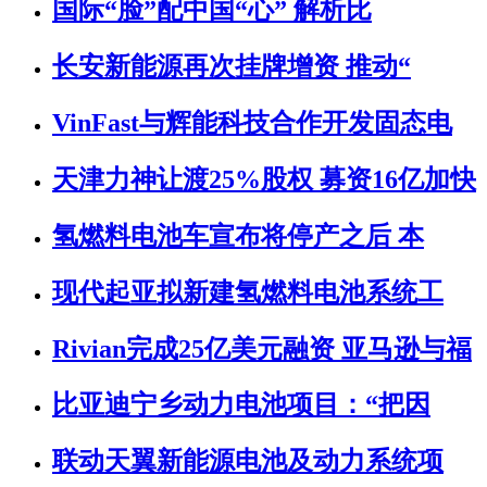
国际“脸”配中国“心” 解析比
长安新能源再次挂牌增资 推动“
VinFast与辉能科技合作开发固态电
天津力神让渡25%股权 募资16亿加快
氢燃料电池车宣布将停产之后 本
现代起亚拟新建氢燃料电池系统工
Rivian完成25亿美元融资 亚马逊与福
比亚迪宁乡动力电池项目：“把因
联动天翼新能源电池及动力系统项