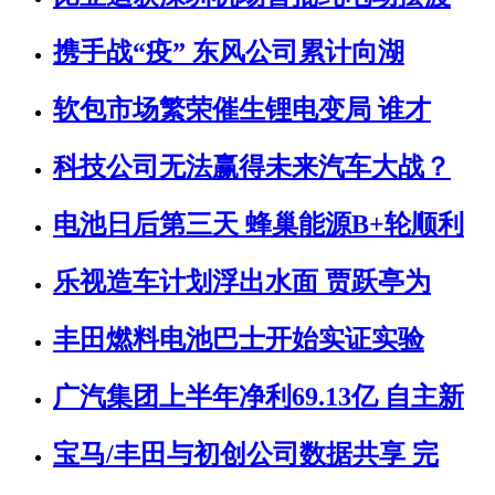
携手战“疫” 东风公司累计向湖
软包市场繁荣催生锂电变局 谁才
科技公司无法赢得未来汽车大战？
电池日后第三天 蜂巢能源B+轮顺利
乐视造车计划浮出水面 贾跃亭为
丰田燃料电池巴士开始实证实验
广汽集团上半年净利69.13亿 自主新
宝马/丰田与初创公司数据共享 完