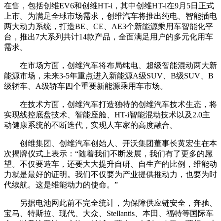
在售，包括创维EV6和创维HT-i，其中创维HT-i在9月5日正式
上市。为满足全球市场需求，创维汽车将推出纯电、智能插电
两大动力系统，打造BE、CE、AE3个新能源乘用车智能化平
台，推出7大系列共计14款产品，全面满足用户的多元化用车
需求。
在市场方面，创维汽车将布局纯电、超级智能混动两大新
能源市场，未来3-5年重点进入新能源A级SUV、B级SUV、B
级轿车、A级轿车四个重要新能源乘用车市场。
在技术方面，创维汽车打造独特的创维汽车技术生态，将
实现线控底盘技术、智能座舱、HT-i智能混动技术以及2.0主
动健康系统的不断迭代，实现人车家的高度融合。
创维集团、创维汽车创始人、开沃集团董事长黄宏生在本
次揭牌仪式上表示：“随着我们不断发展，我们有了更多的愿
望。不仅要造车，还要大大提升自研、自生产的比例，维能动
力就是最好的证明。我们不仅要为产业提供推动力，也要为时
代续航。这是维能动力的使命。”
另据电池网此前不完全统计，为保障供应链安全，奔驰、
宝马、特斯拉、现代、大众、Stellantis、本田、福特等国际车