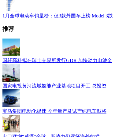
1月全球电动车销量榜：仅3款外国车上榜 Model 3跌
推荐
国轩高科拟在瑞士交易所发行GDR 加快动力电池全
国家电投黄河流域氢能产业基地项目开工 总投资
宝马集团电动化提速 今年量产及试产纯电车型将
出口猛增“威慑”全球，新势力们远征海外的拦