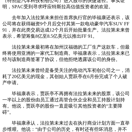
（特别是汽车科技初创公司）进入股市的快捷途径。事实证
明，SPAC受到寻求呼应特斯拉高估值投资者的欢迎。
去年加入法拉第未来担任首席执行官的毕福康还表示，该
公司将在获得融资9个月后交付其第一款电动豪华汽车SUV FF
91，并在此类交易达成12个月后开始批量生产。法拉第未来曾
表示，希望筹集8亿至8.5亿美元以推出FF 91。
法拉第未来最初将在加州汉福德的工厂生产这款车，但最
终将使用亚洲的一家代工制造商。毕福康表示，法拉第未来已
经与该制造商签署了协议，但他拒绝透露该公司的身份。
法拉第未来曾经是备受关注的电动汽车初创公司之一，消
耗了20亿美元的现金，其创始人贾跃亭在6月份完成了个人破
产申请。
毕福康表示，贾跃亭不再拥有法拉第未来的股票，该公司
一半以上的股份由员工通过高管合伙企业和员工持股计划持
有。他说，贾跃亭的股份一直是吸引其他投资者的“主要障
碍”。
毕福康承认，法拉第未来过去在执行商业计划方面一直举
步维艰。他说：“由于公司的历史，有时还有些坏消息，并不