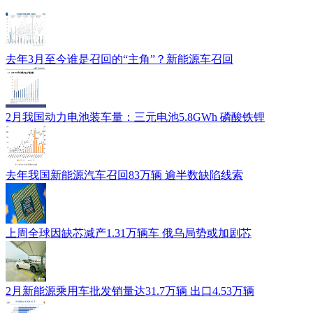
去年3月至今谁是召回的“主角”？新能源车召回
2月我国动力电池装车量：三元电池5.8GWh 磷酸铁锂
去年我国新能源汽车召回83万辆 逾半数缺陷线索
上周全球因缺芯减产1.31万辆车 俄乌局势或加剧芯
2月新能源乘用车批发销量达31.7万辆 出口4.53万辆