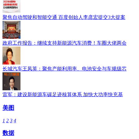
聚焦自动驾驶和智能交通 百度创始人李彦宏提交3大提案
政府工作报告：继续支持新能源汽车消费！车圈大佬两会
长城汽车王凤英：聚焦产能利用率、电池安全与车规级芯
雷军：建设新能源车碳足迹核算体系 加快大功率快充基
美图
1
2
3
4
数据