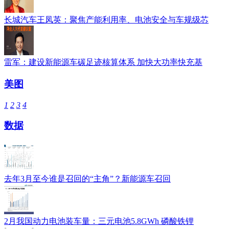
长城汽车王凤英：聚焦产能利用率、电池安全与车规级芯
雷军：建设新能源车碳足迹核算体系 加快大功率快充基
美图
1
2
3
4
数据
去年3月至今谁是召回的“主角”？新能源车召回
2月我国动力电池装车量：三元电池5.8GWh 磷酸铁锂