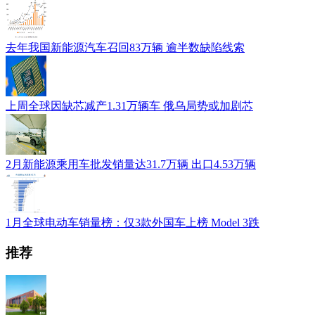
去年我国新能源汽车召回83万辆 逾半数缺陷线索
上周全球因缺芯减产1.31万辆车 俄乌局势或加剧芯
2月新能源乘用车批发销量达31.7万辆 出口4.53万辆
1月全球电动车销量榜：仅3款外国车上榜 Model 3跌
推荐