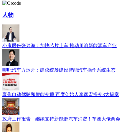
人物
小康股份张兴海：加快芯片上车 推动川渝新能源车产业
哪吒汽车方运舟：建议统筹建设智能汽车操作系统生态
聚焦自动驾驶和智能交通 百度创始人李彦宏提交3大提案
政府工作报告：继续支持新能源汽车消费！车圈大佬两会