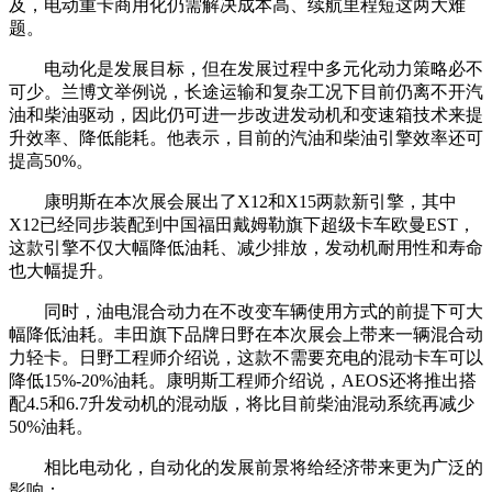
及，电动重卡商用化仍需解决成本高、续航里程短这两大难
题。
电动化是发展目标，但在发展过程中多元化动力策略必不
可少。兰博文举例说，长途运输和复杂工况下目前仍离不开汽
油和柴油驱动，因此仍可进一步改进发动机和变速箱技术来提
升效率、降低能耗。他表示，目前的汽油和柴油引擎效率还可
提高50%。
康明斯在本次展会展出了X12和X15两款新引擎，其中
X12已经同步装配到中国福田戴姆勒旗下超级卡车欧曼EST，
这款引擎不仅大幅降低油耗、减少排放，发动机耐用性和寿命
也大幅提升。
同时，油电混合动力在不改变车辆使用方式的前提下可大
幅降低油耗。丰田旗下品牌日野在本次展会上带来一辆混合动
力轻卡。日野工程师介绍说，这款不需要充电的混动卡车可以
降低15%-20%油耗。康明斯工程师介绍说，AEOS还将推出搭
配4.5和6.7升发动机的混动版，将比目前柴油混动系统再减少
50%油耗。
相比电动化，自动化的发展前景将给经济带来更为广泛的
影响：