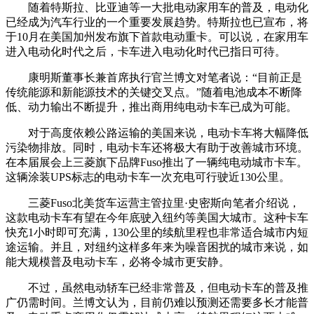
随着特斯拉、比亚迪等一大批电动家用车的普及，电动化
已经成为汽车行业的一个重要发展趋势。特斯拉也已宣布，将
于10月在美国加州发布旗下首款电动重卡。可以说，在家用车
进入电动化时代之后，卡车进入电动化时代已指日可待。
康明斯董事长兼首席执行官兰博文对笔者说：“目前正是
传统能源和新能源技术的关键交叉点。”随着电池成本不断降
低、动力输出不断提升，推出商用纯电动卡车已成为可能。
对于高度依赖公路运输的美国来说，电动卡车将大幅降低
污染物排放。同时，电动卡车还将极大有助于改善城市环境。
在本届展会上三菱旗下品牌Fuso推出了一辆纯电动城市卡车。
这辆涂装UPS标志的电动卡车一次充电可行驶近130公里。
三菱Fuso北美货车运营主管拉里·史密斯向笔者介绍说，
这款电动卡车有望在今年底驶入纽约等美国大城市。这种卡车
快充1小时即可充满，130公里的续航里程也非常适合城市内短
途运输。并且，对纽约这样多年来为噪音困扰的城市来说，如
能大规模普及电动卡车，必将令城市更安静。
不过，虽然电动轿车已经非常普及，但电动卡车的普及推
广仍需时间。兰博文认为，目前仍难以预测还需要多长才能普