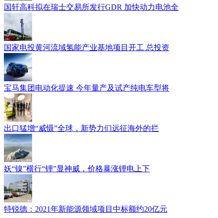
国轩高科拟在瑞士交易所发行GDR 加快动力电池全
国家电投黄河流域氢能产业基地项目开工 总投资
宝马集团电动化提速 今年量产及试产纯电车型将
出口猛增“威慑”全球，新势力们远征海外的拦
妖“镍”横行“锂”显神威，价格暴涨锂电上下
特锐德：2021年新能源领域项目中标额约20亿元