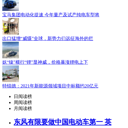
宝马集团电动化提速 今年量产及试产纯电车型将
出口猛增“威慑”全球，新势力们远征海外的拦
妖“镍”横行“锂”显神威，价格暴涨锂电上下
特锐德：2021年新能源领域项目中标额约20亿元
日阅读榜
周阅读榜
月阅读榜
东风有限要做中国电动车第一 英