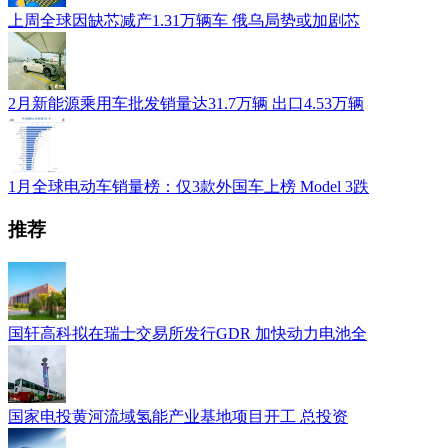
上周全球因缺芯减产1.31万辆车 俄乌局势或加剧芯
2月新能源乘用车批发销量达31.7万辆 出口4.53万辆
1月全球电动车销量榜：仅3款外国车上榜 Model 3跌
推荐
国轩高科拟在瑞士交易所发行GDR 加快动力电池全
国家电投黄河流域氢能产业基地项目开工 总投资