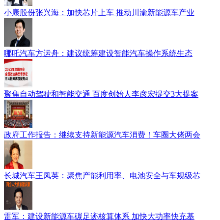
小康股份张兴海：加快芯片上车 推动川渝新能源车产业
哪吒汽车方运舟：建议统筹建设智能汽车操作系统生态
聚焦自动驾驶和智能交通 百度创始人李彦宏提交3大提案
政府工作报告：继续支持新能源汽车消费！车圈大佬两会
长城汽车王凤英：聚焦产能利用率、电池安全与车规级芯
雷军：建设新能源车碳足迹核算体系 加快大功率快充基