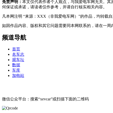
免责声明：
本文仅代表作者个人观点，与我爱电车网无关。其
何保证或承诺，请读者仅作参考，并请自行核实相关内容。
凡本网注明 “来源：XXX（非我爱电车网）”的作品，均转
如因作品内容、版权和其它问题需要同本网联系的，请在一周内进行，以便我
频道导航
首页
名车志
观车坛
数据
车库
加电站
微信公众平台：搜索“xevcar”或扫描下面的二维码