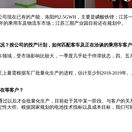
公司现在已有的产能，洛阳约2.5GWH，主要是磷酸铁锂；江苏一
019年的乘用车及物流车市场；江苏三期产业园目前还在规划中。
况
？按公司的
投产计划
，如何匹配
客车及
正在
洽谈的乘用车
客户
车领域，受市场影响比较大，一季度几乎处于停滞状态，四、五
量需根据车厂批量化生产的进程，估计至少到2018-2019年
在等客户？
样通过以后才会批量化生产，目前处于其中某一阶段。与客户的
定性大些。根据国家规划的电池技术指标以及成本目标，我们可