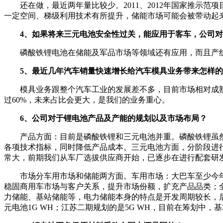
还在做，最近两年量比较少。2011、2012年国家推
一定空间、梯级利用技术有所提升，储能市场可能会被带动起
4、如果将来
三元电池安全性过关
，
能应用于客车，公司对
磷酸铁锂电池在储能及军品市场等领域还有应用，而且产
5、最近几年汽车销量快速增长
给汽车模具业务带来怎样的
模具业务跟整个汽车工业的发展差不多，目前市场相对成
过60%，未来占比会更大，是我们的业务重心。
6、公司对于
锂电池产品及产能的规划以及市场布局？
产品方面：目前是磷酸铁锂和三元电池并重。磷酸铁锂虽
各项技术指标，同时降低产品成本。三元电池方面，分阶段进
常大，前期我们从车厂选拔供应商开始，已逐步在进行配套研
市场分车用市场和储能两方面。车用市场：大巴车至少今年
稳固商用车市场与客户关系，提升市场份额，扩充产品品类；
力储能、基站储能等，电力储能本身的特点是开发周期较长，后期
元电池1G WH；江苏二期规划的是5G WH，目前在筹划中，