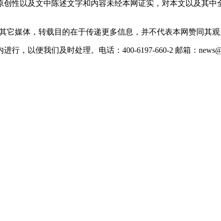
原创性以及文中陈述文字和内容未经本网证实，对本文以及其中
载自其它媒体，转载目的在于传递更多信息，并不代表本网赞同其
们及时处理。电话：400-6197-660-2 邮箱：news@xevc