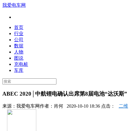
我爱电车网
首页
行业
公司
数据
人物
图说
充电桩
车库
ABEC 2020│中航锂电确认出席第8届电池“达沃斯”
来源：
我爱电车网
作者：
肖何
2020-10-10 18:36 点击：
二维