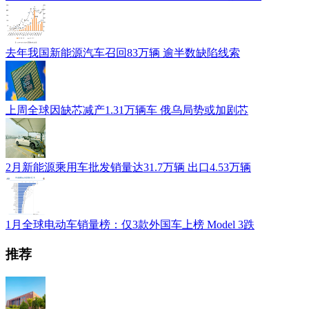
去年我国新能源汽车召回83万辆 逾半数缺陷线索
上周全球因缺芯减产1.31万辆车 俄乌局势或加剧芯
2月新能源乘用车批发销量达31.7万辆 出口4.53万辆
1月全球电动车销量榜：仅3款外国车上榜 Model 3跌
推荐