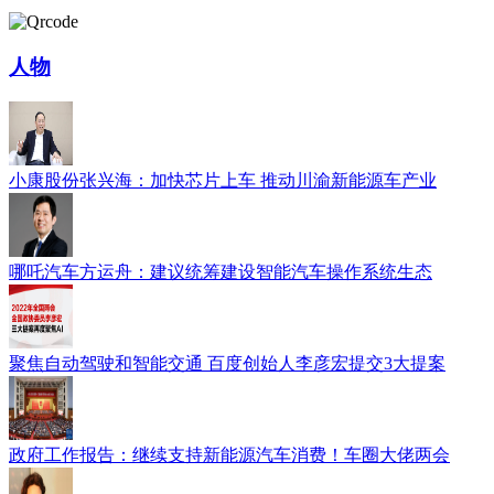
人物
小康股份张兴海：加快芯片上车 推动川渝新能源车产业
哪吒汽车方运舟：建议统筹建设智能汽车操作系统生态
聚焦自动驾驶和智能交通 百度创始人李彦宏提交3大提案
政府工作报告：继续支持新能源汽车消费！车圈大佬两会