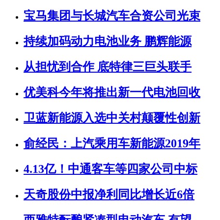
宝马集团与长城汽车合资公司光束
持续加码动力电池业务 鹏辉能源
从担忧到合作 底特律三巨头联手
优美科今年将推出新一代电池回收
卫蓝新能源入选中关村颠覆性创新
俞经民：上汽乘用车新能源2019年
4.13亿！中通客车等四家公司中标
天奇股份中报净利同比增长近6倍
西雅特酝酿紧凑型电动汽车 有望