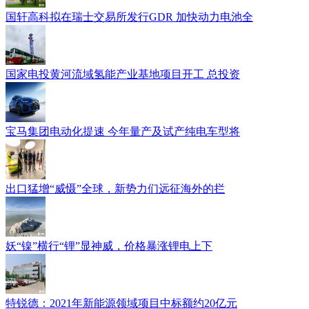
国轩高科拟在瑞士交易所发行GDR 加快动力电池全
国家电投黄河流域氢能产业基地项目开工 总投资
宝马集团电动化提速 今年量产及试产纯电车型将
出口猛增“威慑”全球，新势力们远征海外的拦
妖“镍”横行“锂”显神威，价格暴涨锂电上下
特锐德：2021年新能源领域项目中标额约20亿元