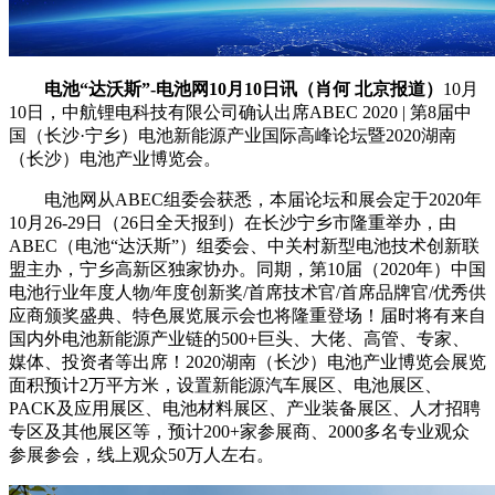
电池“达沃斯”-电池网10月10日讯（肖何 北京报道）
10月
10日，中航锂电科技有限公司
确认出席
ABEC 2020 | 第8届中
国（长沙·宁乡）电池新能源产业国际高峰论坛暨2020湖南
（长沙）电池产业博览会。
电池网从ABEC组委会获悉，本届论坛和展会定于2020年
10月26-29日（26日全天报到）在长沙宁乡市隆重举办，由
ABEC（电池“达沃斯”）组委会、中关村新型电池技术创新联
盟主办，宁乡高新区独家协办。同期，第10届（2020年）中国
电池行业年度人物/年度创新奖/首席技术官/首席品牌官/优秀供
应商颁奖盛典、特色展览展示会也将隆重登场！届时将有来自
国内外电池新能源产业链的500+巨头、大佬、高管、专家、
媒体、投资者等出席！2020湖南（长沙）电池产业博览会展览
面积预计2万平方米，设置新能源汽车展区、电池展区、
PACK及应用展区、电池材料展区、产业装备展区、人才招聘
专区及其他展区等，预计200+家参展商、2000多名专业观众
参展参会，线上观众50万人左右。