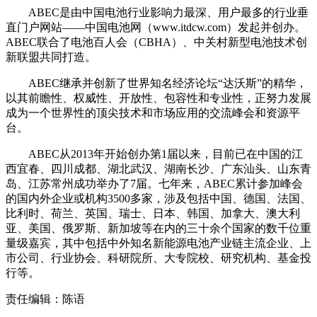
ABEC是由中国电池行业影响力最深、用户最多的行业垂
直门户网站——中国电池网（www.itdcw.com）发起并创办。
ABEC联合了电池百人会（CBHA）、中关村新型电池技术创
新联盟共同打造。
ABEC继承并创新了世界知名经济论坛“达沃斯”的精华，
以其前瞻性、权威性、开放性、包容性和专业性，正努力发展
成为一个世界性的顶尖技术和市场应用的交流峰会和资源平
台。
ABEC从2013年开始创办第1届以来，目前已在中国的江
西宜春、四川成都、湖北武汉、湖南长沙、广东汕头、山东青
岛、江苏常州成功举办了7届。七年来，ABEC累计参加峰会
的国内外企业或机构3500多家，涉及包括中国、德国、法国、
比利时、荷兰、英国、瑞士、日本、韩国、加拿大、澳大利
亚、美国、俄罗斯、新加坡等在内的三十余个国家的数千位重
量级嘉宾，其中包括中外知名新能源电池产业链主流企业、上
市公司、行业协会、科研院所、大专院校、研究机构、基金投
行等。
责任编辑：陈语