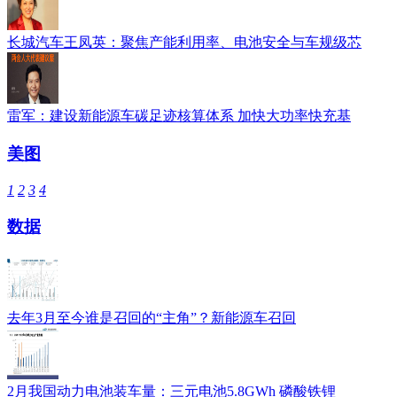
长城汽车王凤英：聚焦产能利用率、电池安全与车规级芯
雷军：建设新能源车碳足迹核算体系 加快大功率快充基
美图
1
2
3
4
数据
去年3月至今谁是召回的“主角”？新能源车召回
2月我国动力电池装车量：三元电池5.8GWh 磷酸铁锂