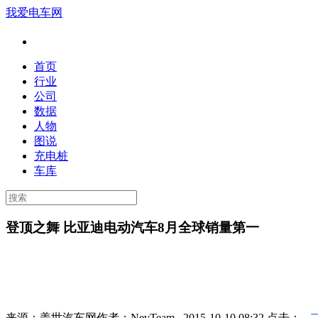
我爱电车网
首页
行业
公司
数据
人物
图说
充电桩
车库
登顶之舞 比亚迪电动汽车8月全球销量第一
来源：
盖世汽车网
作者：
NevTeam
2015-10-10 08:32 点击：