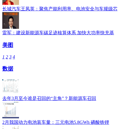
长城汽车王凤英：聚焦产能利用率、电池安全与车规级芯
雷军：建设新能源车碳足迹核算体系 加快大功率快充基
美图
1
2
3
4
数据
去年3月至今谁是召回的“主角”？新能源车召回
2月我国动力电池装车量：三元电池5.8GWh 磷酸铁锂