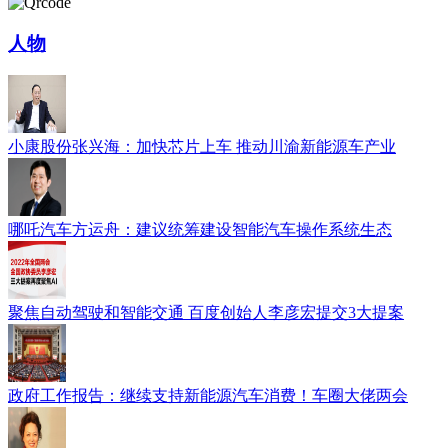
人物
小康股份张兴海：加快芯片上车 推动川渝新能源车产业
哪吒汽车方运舟：建议统筹建设智能汽车操作系统生态
聚焦自动驾驶和智能交通 百度创始人李彦宏提交3大提案
政府工作报告：继续支持新能源汽车消费！车圈大佬两会