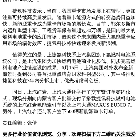
捷氢科技表示，当前，我国重卡市场发展正在转型，更加
注重可持续高质量发展。随着重卡能源方式的转变趋势日益加
快，新能源重卡成为重卡市场新的增长点。目前，鄂尔多斯市
内运煤重型卡车、工程货车保有量超过30万辆，是国内最大的
燃料电池重卡的应用市场，借助这个未来国内最大氢能重卡应
用市场的辐射效应，捷氢科技将快速迎来发展新浪潮。
值得关注的是，上捷氢科技系上汽集团旗下氢燃料电池系
统公司，是上汽集团为加快燃料电池商业化步伐、同步完善燃
料电池产业链建设的成果。6月15日，上汽集团对外发布全新
愿景时提到公司将首批重点培育14家科创型公司，其中将推动
捷氢科技在3年内分拆上市，优先考虑科创板。
同日，上汽红岩、上汽大通还举行了交车暨订单签约仪
式，现场分别向内蒙古客户批量交付了搭载捷氢科技燃料电池
系统的上汽红岩氢能牵引车以及上汽大通MAXUS EUNIQ 7。
另外，上汽红岩还与客户签下500辆新能源重卡订单。
责任编辑：张倩
更多行业价值资讯浏览、分享，欢迎扫描下方二维码关注我爱