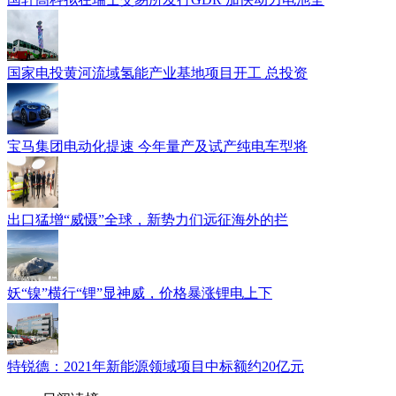
国家电投黄河流域氢能产业基地项目开工 总投资
宝马集团电动化提速 今年量产及试产纯电车型将
出口猛增“威慑”全球，新势力们远征海外的拦
妖“镍”横行“锂”显神威，价格暴涨锂电上下
特锐德：2021年新能源领域项目中标额约20亿元