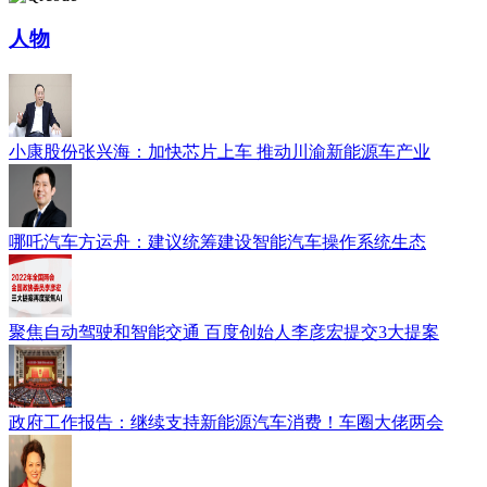
人物
小康股份张兴海：加快芯片上车 推动川渝新能源车产业
哪吒汽车方运舟：建议统筹建设智能汽车操作系统生态
聚焦自动驾驶和智能交通 百度创始人李彦宏提交3大提案
政府工作报告：继续支持新能源汽车消费！车圈大佬两会