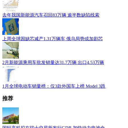
去年我国新能源汽车召回83万辆 逾半数缺陷线索
上周全球因缺芯减产1.31万辆车 俄乌局势或加剧芯
2月新能源乘用车批发销量达31.7万辆 出口4.53万辆
1月全球电动车销量榜：仅3款外国车上榜 Model 3跌
推荐
国轩高科拟在瑞士交易所发行GDR 加快动力电池全