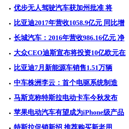
优步无人驾驶汽车获加州批准 将
比亚迪2017年营收1058.9亿元 同比增
长城汽车：2016年营收986.16亿元 净
大众CEO迪斯宣布将投资10亿欧元在
比亚迪7月新能源车销售1.51万辆
中车株洲李云：首个电驱系统制造
马斯克称特斯拉电动卡车今秋发布
苹果电动汽车有望成为iPhone级产品
特斯拉促销新招 推荐购买新老用