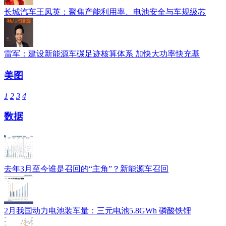
长城汽车王凤英：聚焦产能利用率、电池安全与车规级芯
雷军：建设新能源车碳足迹核算体系 加快大功率快充基
美图
1
2
3
4
数据
去年3月至今谁是召回的“主角”？新能源车召回
2月我国动力电池装车量：三元电池5.8GWh 磷酸铁锂