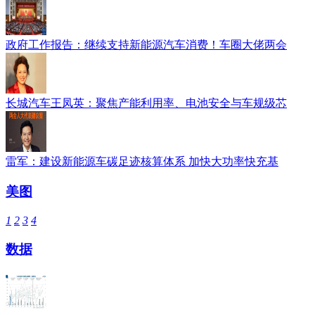
政府工作报告：继续支持新能源汽车消费！车圈大佬两会
长城汽车王凤英：聚焦产能利用率、电池安全与车规级芯
雷军：建设新能源车碳足迹核算体系 加快大功率快充基
美图
1
2
3
4
数据