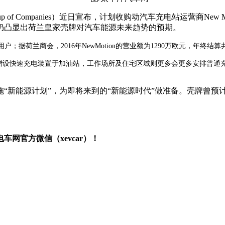
 Group of Companies）近日宣布，计划收购动汽车充电站运营
仍凸显出荷兰皇家壳牌对汽车能源未来趋势的预期。
用户；据荷兰商会，2016年NewMotion的营业额为1290万欧元，年终结算
壳牌会通过增设快速充电装置于加油站，工作场所及住宅区域则更多会更多安排
“新能源计划”，为即将来到的“新能源时代”做准备。壳牌曾预计
网官方微信（xevcar）！