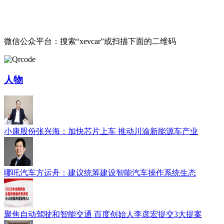
微信公众平台：搜索“xevcar”或扫描下面的二维码
人物
小康股份张兴海：加快芯片上车 推动川渝新能源车产业
哪吒汽车方运舟：建议统筹建设智能汽车操作系统生态
聚焦自动驾驶和智能交通 百度创始人李彦宏提交3大提案