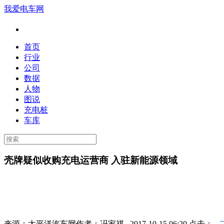
我爱电车网
首页
行业
公司
数据
人物
图说
充电桩
车库
壳牌疑似收购充电运营商 入驻新能源领域
来源：
太平洋汽车网
作者：
冯家祺
2017-10-15 06:20 点击：