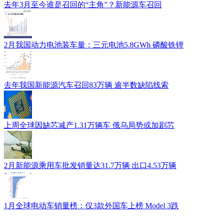
去年3月至今谁是召回的“主角”？新能源车召回
2月我国动力电池装车量：三元电池5.8GWh 磷酸铁锂
去年我国新能源汽车召回83万辆 逾半数缺陷线索
上周全球因缺芯减产1.31万辆车 俄乌局势或加剧芯
2月新能源乘用车批发销量达31.7万辆 出口4.53万辆
1月全球电动车销量榜：仅3款外国车上榜 Model 3跌