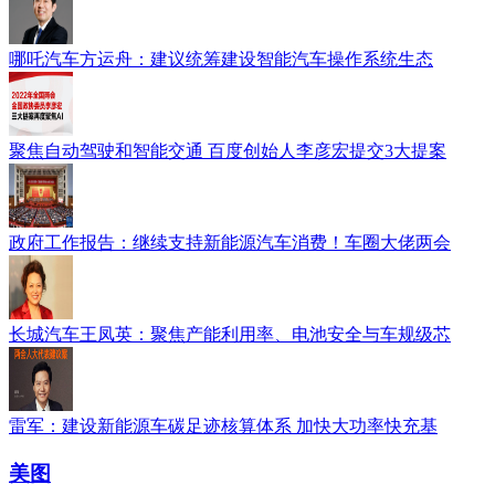
哪吒汽车方运舟：建议统筹建设智能汽车操作系统生态
聚焦自动驾驶和智能交通 百度创始人李彦宏提交3大提案
政府工作报告：继续支持新能源汽车消费！车圈大佬两会
长城汽车王凤英：聚焦产能利用率、电池安全与车规级芯
雷军：建设新能源车碳足迹核算体系 加快大功率快充基
美图