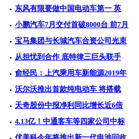
东风有限要做中国电动车第一 英
小鹏汽车7月交付首破8000台 前7月
宝马集团与长城汽车合资公司光束
从担忧到合作 底特律三巨头联手
俞经民：上汽乘用车新能源2019年
沃尔沃推出首款纯电动车 将搭载
天奇股份中报净利同比增长近6倍
4.13亿！中通客车等四家公司中标
优美科今年将推出新一代电池回收