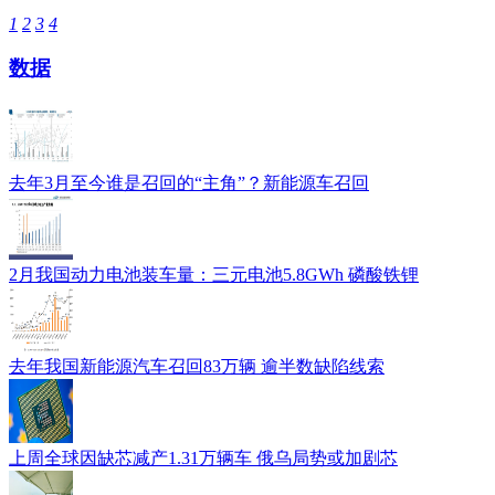
1
2
3
4
数据
去年3月至今谁是召回的“主角”？新能源车召回
2月我国动力电池装车量：三元电池5.8GWh 磷酸铁锂
去年我国新能源汽车召回83万辆 逾半数缺陷线索
上周全球因缺芯减产1.31万辆车 俄乌局势或加剧芯