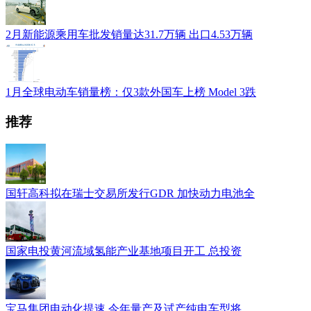
2月新能源乘用车批发销量达31.7万辆 出口4.53万辆
1月全球电动车销量榜：仅3款外国车上榜 Model 3跌
推荐
国轩高科拟在瑞士交易所发行GDR 加快动力电池全
国家电投黄河流域氢能产业基地项目开工 总投资
宝马集团电动化提速 今年量产及试产纯电车型将