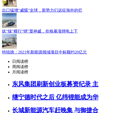
出口猛增“威慑”全球，新势力们远征海外的拦
妖“镍”横行“锂”显神威，价格暴涨锂电上下
特锐德：2021年新能源领域项目中标额约20亿元
日阅读榜
周阅读榜
月阅读榜
东风集团刷新创业板募资纪录 主
继宁德时代之后 亿纬锂能成为华
长城新能源汽车赶晚集 与御捷合