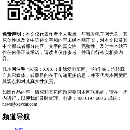
免责声明：
本文仅代表作者个人观点，与我爱电车网无关。其
原创性以及文中陈述文字和内容未经本网证实，对本文以及其
中全部或者部分内容、文字的真实性、完整性、及时性本站不
作任何保证或承诺，请读者仅作参考，并请自行核实相关内
容。
凡本网注明 “来源：XXX（非我爱电车网）”的作品，均转载
自其它媒体，转载目的在于传递更多信息，并不代表本网赞同
其观点和对其真实性负责。
如因作品内容、版权和其它问题需要同本网联系的，请在一周
内进行，以便我们及时处理。电话：400-6197-660-2 邮箱：
news@xevcar.com
频道导航