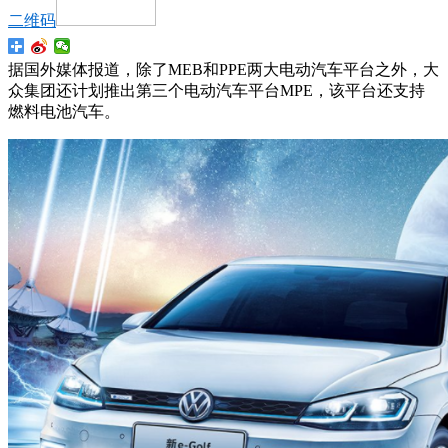
二维码
据国外媒体报道，除了MEB和PPE两大电动汽车平台之外，大
众集团还计划推出第三个电动汽车平台MPE，该平台还支持
燃料电池汽车。