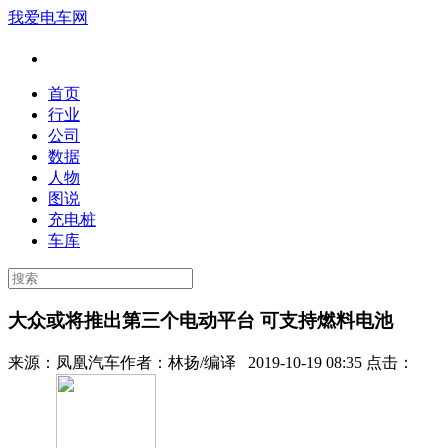
我爱电车网
首页
行业
公司
数据
人物
图说
充电桩
车库
大众或将推出第三个电动平台 可支持燃料电池
来源：
凤凰汽车
作者：
林扬/编译
2019-10-19 08:35 点击：