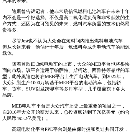
汽车的未来。
迪斯曾告诉记者，他非常确信氢燃料电池汽车在未来十年
内不会是一个好选择。不仅是高二氧化碳负荷和非常低效的生
产方式，还因为在可预见的未来，燃料汽车所需的技术仍然昂
贵得多。
尽管Jost也不认为大众会在短时间内推出燃料电池汽车，
但从长远来看，他估计十年后，氢燃料会成为电动汽车的能源
载体。
随着首款ID.3纯电动车的上市，大众的MEB平台也将很快
面向市场。该平台适用于帕萨特、斯柯达、西雅特等品牌的车
型，此外奥迪也将在MEB平台上生产电动汽车。到2025年，
大众计划生产1000万辆基于MEB平台的电动汽车，包括轿
车、货车、SUV以及跨界车等多种车型，几乎覆盖旗下各大
品牌。
MEB电动车平台是大众汽车历史上最重要的项目之一，
自2016年大众开始研发以来，总投资额达到了70亿美元（约合
人民币495.2亿美元）。
高端电动化平台PPE平台则是由保时捷和奥迪共同开发，