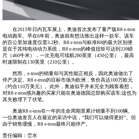
在2015年日内瓦车展上，奥迪首次发布了量产版R8 e-tron
电动跑车。早在6年前，奥迪就有想法推出这样一款车。该车
的百公里加速度仅需3.2秒。R8 e-tron与标准R8的最大区别便
是在于其纯电动动力系统，R8 e-tron的峰值扭矩可达到339磅
尺（460牛米），一次充电可续航280英里（450公里），最高
时速限制在130英里（210公里）。
然而，e-tron的销量却与其性能正相反，因此奥迪做出了
停产决定。R8 e-tron的目标市场为欧洲，售价高达100万欧元
（约合110万美元）。此外，奥迪似乎并未完全为顾客着想，
对R8 e-tron感兴趣的买家只能在奥迪德国总部购买该车;这也为
其失败埋下了伏笔。
奥迪R8 e-tron在一年的生命周期里累计销量不到100辆。
一位奥迪发言人在最近的采访中说，“我们可以做得更好”。但
由于销售缓慢，R8 e-tron最终只能停产。
责任编辑：峦水