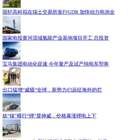
国轩高科拟在瑞士交易所发行GDR 加快动力电池全
国家电投黄河流域氢能产业基地项目开工 总投资
宝马集团电动化提速 今年量产及试产纯电车型将
出口猛增“威慑”全球，新势力们远征海外的拦
妖“镍”横行“锂”显神威，价格暴涨锂电上下