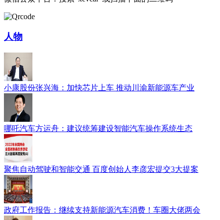
人物
小康股份张兴海：加快芯片上车 推动川渝新能源车产业
哪吒汽车方运舟：建议统筹建设智能汽车操作系统生态
聚焦自动驾驶和智能交通 百度创始人李彦宏提交3大提案
政府工作报告：继续支持新能源汽车消费！车圈大佬两会