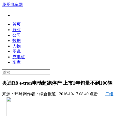
我爱电车网
首页
行业
公司
数据
人物
图说
充电桩
车库
奥迪R8 e-tron电动超跑停产 上市1年销量不到100辆
来源：
环球网
作者：
综合报道
2016-10-17 08:49 点击：
二维