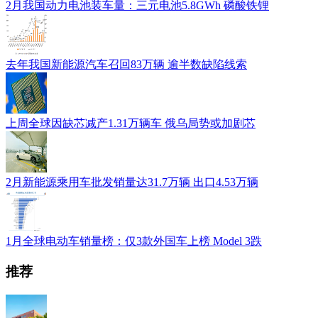
2月我国动力电池装车量：三元电池5.8GWh 磷酸铁锂
去年我国新能源汽车召回83万辆 逾半数缺陷线索
上周全球因缺芯减产1.31万辆车 俄乌局势或加剧芯
2月新能源乘用车批发销量达31.7万辆 出口4.53万辆
1月全球电动车销量榜：仅3款外国车上榜 Model 3跌
推荐