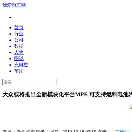
我爱电车网
首页
行业
公司
数据
人物
图说
充电桩
车库
大众或将推出全新模块化平台MPE 可支持燃料电池
来源：
新浪汽车
作者：
张晶
2019-10-18 09:55 点击：
二维码