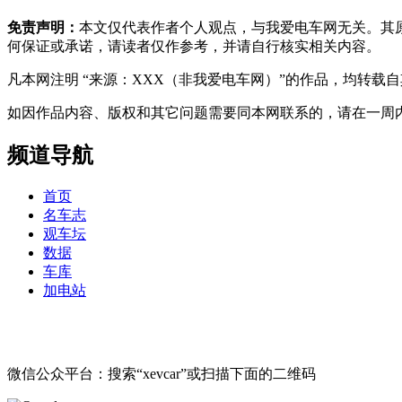
免责声明：
本文仅代表作者个人观点，与我爱电车网无关。其
何保证或承诺，请读者仅作参考，并请自行核实相关内容。
凡本网注明 “来源：XXX（非我爱电车网）”的作品，均转
如因作品内容、版权和其它问题需要同本网联系的，请在一周内进行，以便我
频道导航
首页
名车志
观车坛
数据
车库
加电站
微信公众平台：搜索“xevcar”或扫描下面的二维码