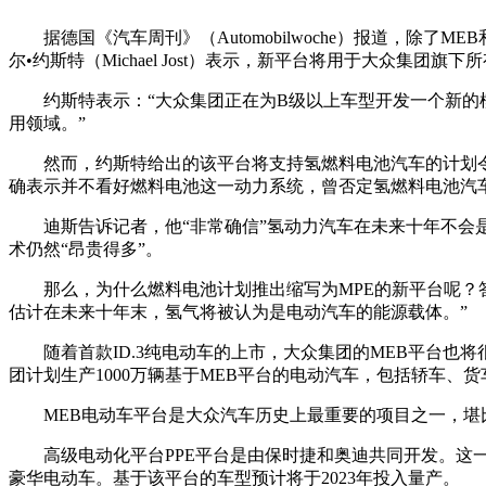
据德国《汽车周刊》（Automobilwoche）报道，
尔•约斯特（Michael Jost）表示，新平台将用于大众集团旗下
约斯特表示：“大众集团正在为B级以上车型开发一个新
用领域。”
然而，约斯特给出的该平台将支持氢燃料电池汽车的计划令人惊
确表示并不看好燃料电池这一动力系统，曾否定氢燃料电池汽
迪斯告诉记者，他“非常确信”氢动力汽车在未来十年不会
术仍然“昂贵得多”。
那么，为什么燃料电池计划推出缩写为MPE的新平台呢
估计在未来十年末，氢气将被认为是电动汽车的能源载体。”
随着首款ID.3纯电动车的上市，大众集团的MEB平台也
团计划生产1000万辆基于MEB平台的电动汽车，包括轿车、
MEB电动车平台是大众汽车历史上最重要的项目之一，堪比
高级电动化平台PPE平台是由保时捷和奥迪共同开发。这
豪华电动车。基于该平台的车型预计将于2023年投入量产。