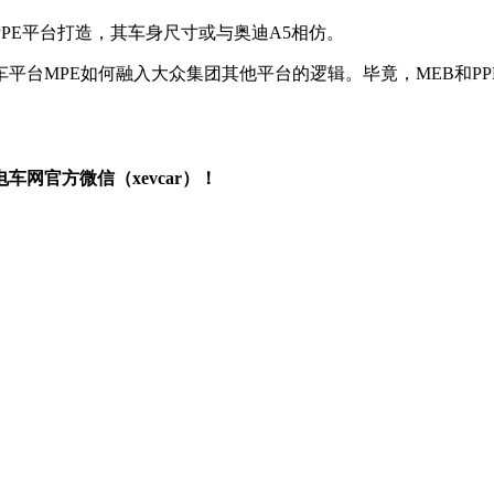
PE平台打造，其车身尺寸或与奥迪A5相仿。
平台MPE如何融入大众集团其他平台的逻辑。毕竟，MEB和P
网官方微信（xevcar）！