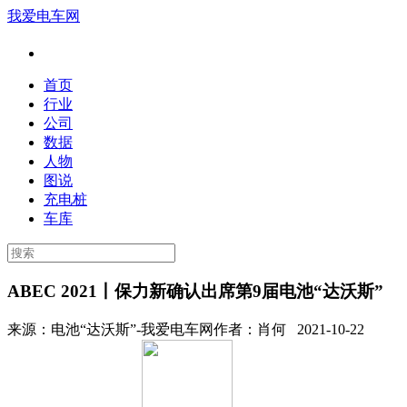
我爱电车网
首页
行业
公司
数据
人物
图说
充电桩
车库
ABEC 2021丨保力新确认出席第9届电池“达沃斯”
来源：
电池“达沃斯”-我爱电车网
作者：
肖何
2021-10-22