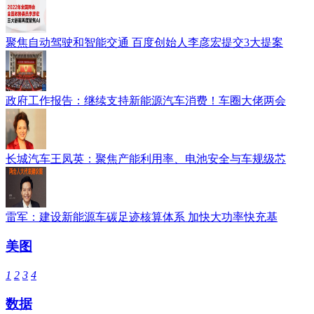
聚焦自动驾驶和智能交通 百度创始人李彦宏提交3大提案
政府工作报告：继续支持新能源汽车消费！车圈大佬两会
长城汽车王凤英：聚焦产能利用率、电池安全与车规级芯
雷军：建设新能源车碳足迹核算体系 加快大功率快充基
美图
1
2
3
4
数据