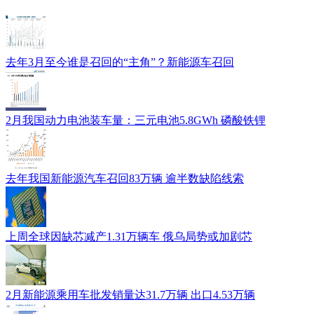
去年3月至今谁是召回的“主角”？新能源车召回
2月我国动力电池装车量：三元电池5.8GWh 磷酸铁锂
去年我国新能源汽车召回83万辆 逾半数缺陷线索
上周全球因缺芯减产1.31万辆车 俄乌局势或加剧芯
2月新能源乘用车批发销量达31.7万辆 出口4.53万辆