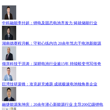
中科融能李付超：锂电及固态电池齐发力 铸就储能行业
湖南德赛程月帆：守初心练内功 20余年笃志于电池新能源
领湃科技于洪涛：深耕电池行业逾15年 持续蜕变书写传奇
巨湾技研裴锋：攻克超充难题 成就极速电池独角兽企业
融捷能源朱坤庆：20余年潜心新能源行业 主导200亿级锂电