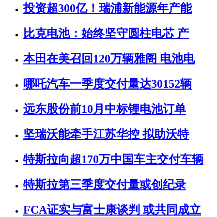
投资超300亿！瑞浦新能源年产能
比克电池：始终坚守圆柱电芯 产
本田在美召回120万辆雅阁 电池电
哪吒汽车一季度交付量达30152辆
远东股份前10月中标锂电池订单
坚瑞沃能牵手江苏华控 拟助沃特
特斯拉向超170万中国车主交付车辆
特斯拉第三季度交付量或创纪录
FCA证实与富士康谈判 或共同成立