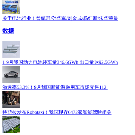
关于电池行业！曾毓群/孙华军/刘金成/杨红新/朱华荣最
数据
1-9月我国动力电池装车量346.6GWh 出口量达92.5GWh
渗透率53.3%！9月我国新能源乘用车市场零售112.
特斯拉发布Robotaxi！我国现存6472家智能驾驶相关