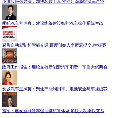
小康股份张兴海：加快芯片上车 推动川渝新能源车产业
哪吒汽车方运舟：建议统筹建设智能汽车操作系统生态
聚焦自动驾驶和智能交通 百度创始人李彦宏提交3大提案
政府工作报告：继续支持新能源汽车消费！车圈大佬两会
长城汽车王凤英：聚焦产能利用率、电池安全与车规级芯
雷军：建设新能源车碳足迹核算体系 加快大功率快充基