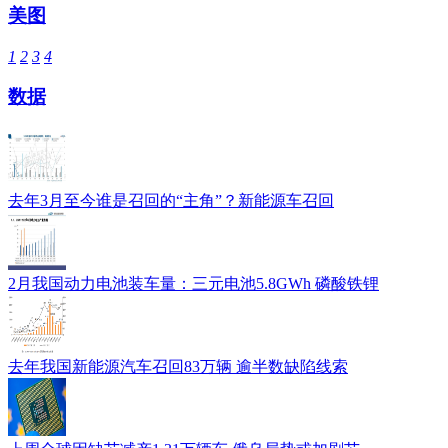
美图
1
2
3
4
数据
去年3月至今谁是召回的“主角”？新能源车召回
2月我国动力电池装车量：三元电池5.8GWh 磷酸铁锂
去年我国新能源汽车召回83万辆 逾半数缺陷线索