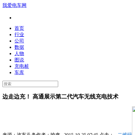
我爱电车网
首页
行业
公司
数据
人物
图说
充电桩
车库
边走边充！ 高通展示第二代汽车无线充电技术
来源：
汽车头条
作者：
喻鑫
2015-10-25 07:45 点击：
二维码