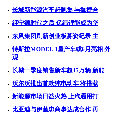
长城新能源汽车赶晚集 与御捷合
继宁德时代之后 亿纬锂能成为华
东风集团刷新创业板募资纪录 主
特斯拉MODEL 3量产车或6月亮相 外
观
长城一季度销售新车超15万辆 新能
沃尔沃推出首款纯电动车 将搭载
新能源市场日益火热 上汽通用打
比亚迪与伊藤忠商事达成合作 再