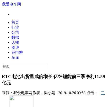
我爱电车网
首页
行业
公司
数据
人物
图说
充电桩
车库
ETC电池出货量成倍增长 亿纬锂能前三季净利11.59
亿元
来源：
我爱电车网
作者：
梁小婧
2019-10-26 09:53 点击：
二