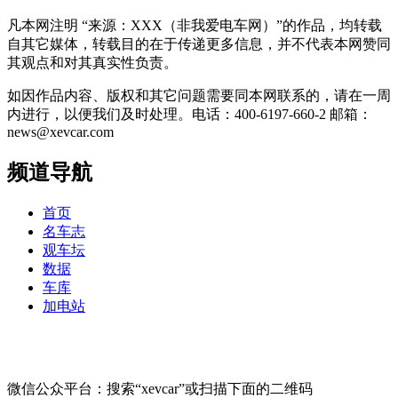
凡本网注明 “来源：XXX（非我爱电车网）”的作品，均转载
自其它媒体，转载目的在于传递更多信息，并不代表本网赞同
其观点和对其真实性负责。
如因作品内容、版权和其它问题需要同本网联系的，请在一周
内进行，以便我们及时处理。电话：400-6197-660-2 邮箱：
news@xevcar.com
频道导航
首页
名车志
观车坛
数据
车库
加电站
微信公众平台：搜索“xevcar”或扫描下面的二维码