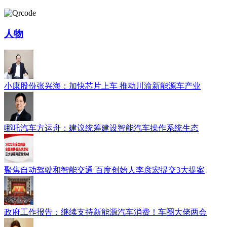
人物
小康股份张兴海：加快芯片上车 推动川渝新能源车产业
哪吒汽车方运舟：建议统筹建设智能汽车操作系统生态
聚焦自动驾驶和智能交通 百度创始人李彦宏提交3大提案
政府工作报告：继续支持新能源汽车消费！车圈大佬两会